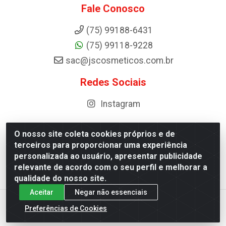
Fale Conosco
(75) 99188-6431
(75) 99118-9228
sac@jscosmeticos.com.br
Redes Sociais
Instagram
O nosso site coleta cookies próprios e de
terceiros para proporcionar uma experiência
Distribuidora de Cosméticos Antoneto LTDA - BA-052,
personalizada ao usuário, apresentar publicidade
km 87 - Industrial, Ipirá - BA, 44600-000 - CNPJ
relevante de acordo com o seu perfil e melhorar a
10.984.107/0001-75
qualidade do nosso site.
Aceitar
Negar não essenciais
Preferências de Cookies