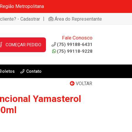
 Região Metropolitana
|
cliente? - Cadastrar
Área do Representante
Fale Conosco

(75) 99188-6431
COMEÇAR PEDIDO
(75) 99118-9228
Boletos
Contato
VOLTAR
ncional Yamasterol
00ml