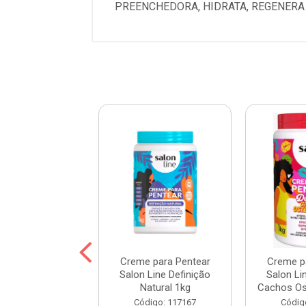
PREENCHEDORA, HIDRATA, REGENERA 
 para Pentear
Creme para Pentear
Creme p
Line Hidratação
Salon Line Definição
Salon Li
ofunda 1kg
Natural 1kg
Cachos Ost
digo: 103998
Código: 117167
Códig