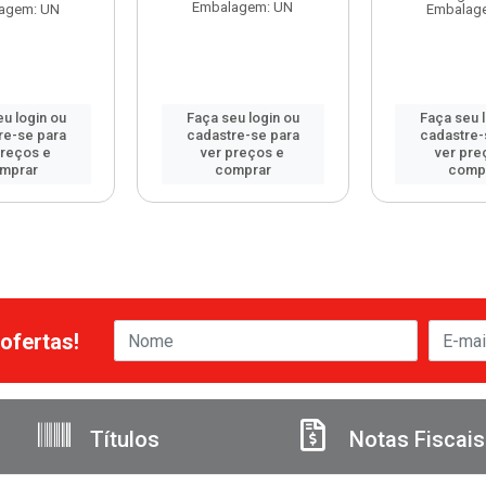
Embalagem: UN
agem: UN
Embalag
u login ou
Faça seu login ou
Faça seu 
re-se para
cadastre-se para
cadastre-
preços e
ver preços e
ver pre
mprar
comprar
comp
ofertas!
Títulos
Notas Fiscais