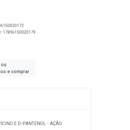
896150020172
er: 17896150020179
 ou
ços e comprar
ÍCINO E D-PANTENOL - AÇÃO