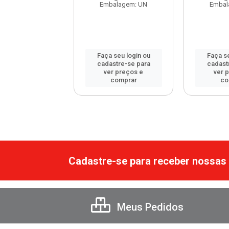
balagem: UN
Embalagem: UN
Embal
 seu login ou
Faça seu login ou
Faça se
astre-se para
cadastre-se para
cadast
er preços e
ver preços e
ver 
comprar
comprar
co
Cadastre-se para receber nossas 
Meus Pedidos