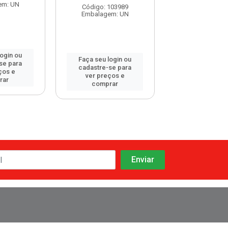
em: UN
Embalagem:
Código: 103989
Embalagem: UN
login ou
Faça seu log
Faça seu login ou
se para
cadastre-se 
cadastre-se para
ços e
ver preços
ver preços e
rar
comprar
comprar