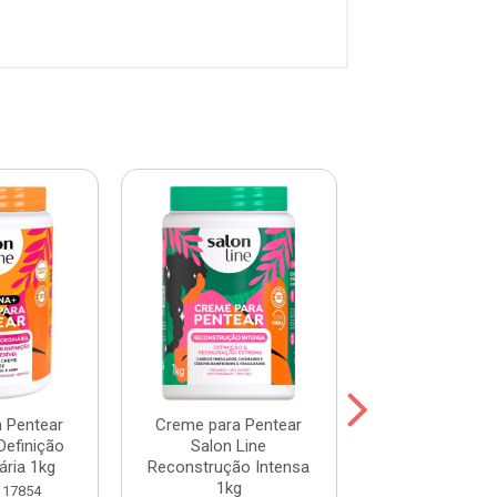
 Pentear
Creme para Pentear
Creme para P
Definição
Salon Line
Salon Line Hid
ária 1kg
Reconstrução Intensa
Profunda 
1kg
117854
Código: 103