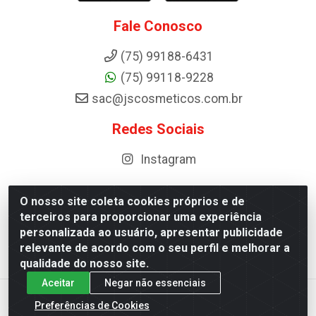
Fale Conosco
(75) 99188-6431
(75) 99118-9228
sac@jscosmeticos.com.br
Redes Sociais
Instagram
O nosso site coleta cookies próprios e de
terceiros para proporcionar uma experiência
Distribuidora de Cosméticos Antoneto LTDA - BA-052,
personalizada ao usuário, apresentar publicidade
km 87 - Industrial, Ipirá - BA, 44600-000 - CNPJ
relevante de acordo com o seu perfil e melhorar a
10.984.107/0001-75
qualidade do nosso site.
Aceitar
Negar não essenciais
Preferências de Cookies