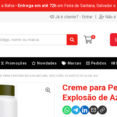
 a Bahia •
Entrega em até 72h
em Feira de Santana, Salvador e
|
Já é cliente? - Entrar
Não é 
0

Promoções
Novidades
Marcas
Pedidos
E PARA PENTEAR BELEZA NATURAL EXPLOSÃO DE AZEITE DE OLIVA 1KG
Creme para Pe
Explosão de Az