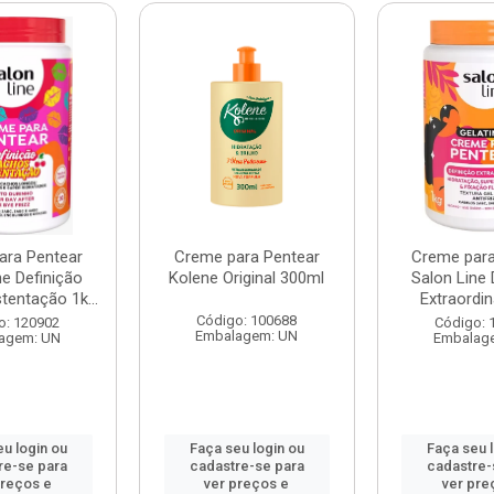
ara Pentear
Creme para Pentear
Creme para
ne Definição
Kolene Original 300ml
Salon Line 
entação 1k...
Extraordin
Código: 100688
o: 120902
Código: 
Embalagem: UN
agem: UN
Embalag
u login ou
Faça seu login ou
Faça seu 
re-se para
cadastre-se para
cadastre-
preços e
ver preços e
ver pre