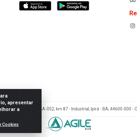
Re
para
io, apresentar
elhorar a
cos Antoneto LTDA - BA-052, km 87 - Industrial, Ipirá - BA, 44600-000 
e Cookies