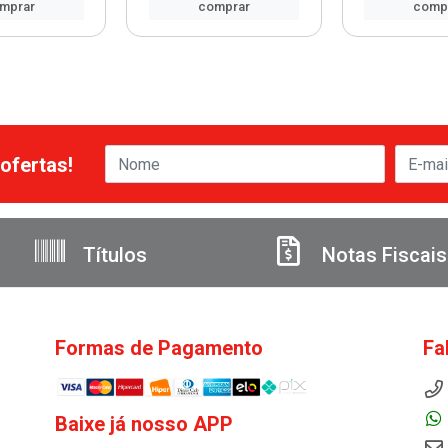
mprar
comprar
comp
ofertas!
Títulos
Notas Fiscais
Formas de Pagamento
Fa
Baixe já nosso APP