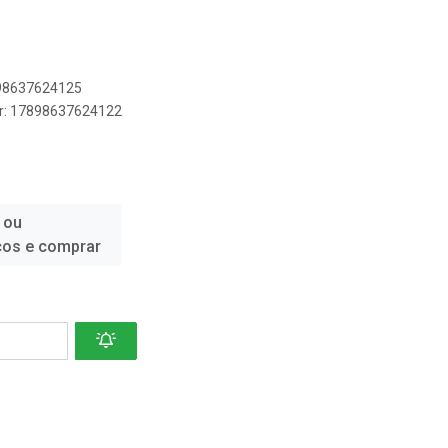
898637624125
er: 17898637624122
 ou
ços e comprar