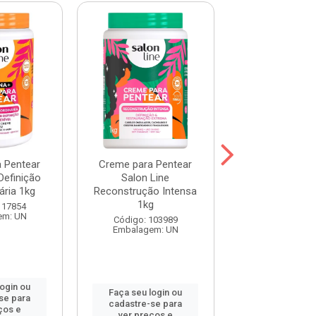
 Pentear
Creme para Pentear
Creme para P
Definição
Salon Line
Salon Line Hid
ária 1kg
Reconstrução Intensa
Profunda 
1kg
117854
Código: 103
em: UN
Embalagem:
Código: 103989
Embalagem: UN
login ou
Faça seu log
Faça seu login ou
se para
cadastre-se 
cadastre-se para
ços e
ver preços
ver preços e