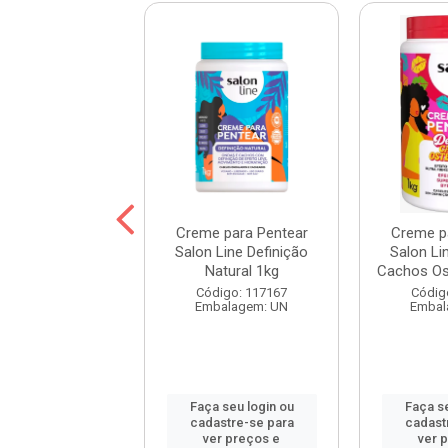
 para Pentear
Creme para Pentear
Creme p
Line Hidratação
Salon Line Definição
Salon Li
ofunda 1kg
Natural 1kg
Cachos Ost
digo: 103998
Código: 117167
Códig
balagem: UN
Embalagem: UN
Embal
 seu login ou
Faça seu login ou
Faça se
astre-se para
cadastre-se para
cadast
er preços e
ver preços e
ver 