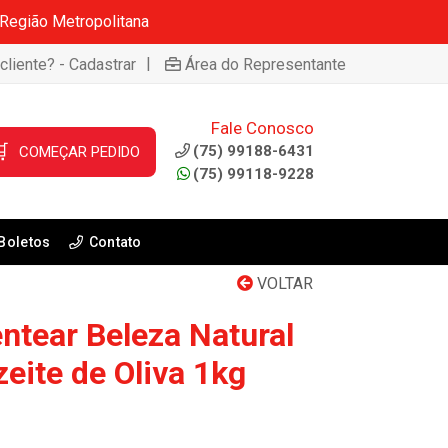
 Região Metropolitana
|
cliente? - Cadastrar
Área do Representante
Fale Conosco

(75) 99188-6431
COMEÇAR PEDIDO
(75) 99118-9228
Boletos
Contato
VOLTAR
ntear Beleza Natural
eite de Oliva 1kg