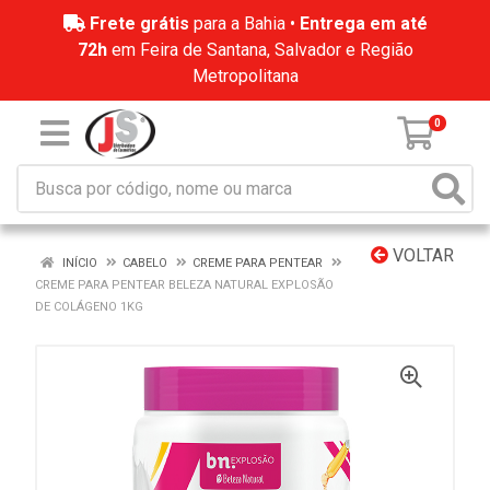
Frete grátis
para a Bahia •
Entrega em até
72h
em Feira de Santana, Salvador e Região
Metropolitana
0
VOLTAR
INÍCIO
CABELO
CREME PARA PENTEAR
CREME PARA PENTEAR BELEZA NATURAL EXPLOSÃO
DE COLÁGENO 1KG