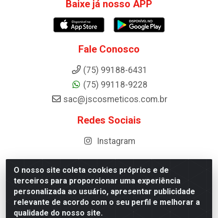
Baixe já nosso APP
Fale Conosco
(75) 99188-6431
(75) 99118-9228
sac@jscosmeticos.com.br
Redes Sociais
Instagram
O nosso site coleta cookies próprios e de
terceiros para proporcionar uma experiência
Distribuidora de Cosméticos Antoneto LTDA - BA-052,
personalizada ao usuário, apresentar publicidade
km 87 - Industrial, Ipirá - BA, 44600-000 - CNPJ
relevante de acordo com o seu perfil e melhorar a
10.984.107/0001-75
qualidade do nosso site.