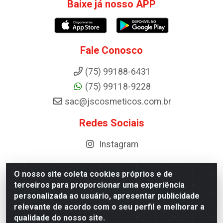
Baixe já nosso APP
Fale Conosco
(75) 99188-6431
(75) 99118-9228
sac@jscosmeticos.com.br
Redes Sociais
Instagram
O nosso site coleta cookies próprios e de
terceiros para proporcionar uma experiência
Distribuidora de Cosméticos Antoneto LTDA - BA-052,
personalizada ao usuário, apresentar publicidade
km 87 - Industrial, Ipirá - BA, 44600-000 - CNPJ
relevante de acordo com o seu perfil e melhorar a
10.984.107/0001-75
qualidade do nosso site.