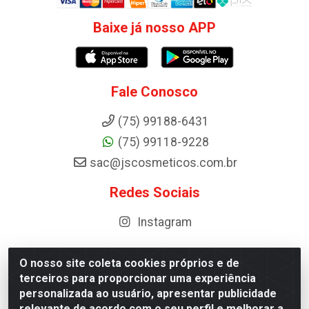
Baixe já nosso APP
Fale Conosco
(75) 99188-6431
(75) 99118-9228
sac@jscosmeticos.com.br
Redes Sociais
Instagram
O nosso site coleta cookies próprios e de
terceiros para proporcionar uma experiência
Distribuidora de Cosméticos Antoneto LTDA - BA-052,
personalizada ao usuário, apresentar publicidade
km 87 - Industrial, Ipirá - BA, 44600-000 - CNPJ
relevante de acordo com o seu perfil e melhorar a
10.984.107/0001-75