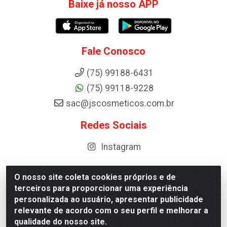
Baixe já nosso APP
Fale Conosco
(75) 99188-6431
(75) 99118-9228
sac@jscosmeticos.com.br
Redes Sociais
Instagram
O nosso site coleta cookies próprios e de
terceiros para proporcionar uma experiência
Distribuidora de Cosméticos Antoneto LTDA - BA-052,
personalizada ao usuário, apresentar publicidade
km 87 - Industrial, Ipirá - BA, 44600-000 - CNPJ
relevante de acordo com o seu perfil e melhorar a
10.984.107/0001-75
qualidade do nosso site.