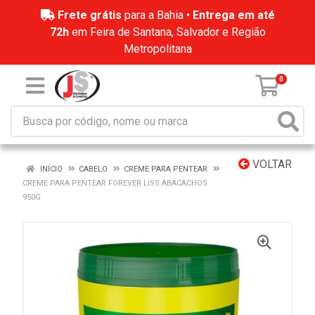
Frete grátis
para a Bahia •
Entrega em até
72h
em Feira de Santana, Salvador e Região
Metropolitana
0
VOLTAR
INÍCIO
CABELO
CREME PARA PENTEAR
CREME PARA PENTEAR FOREVER LISS ABACACHOS
950G