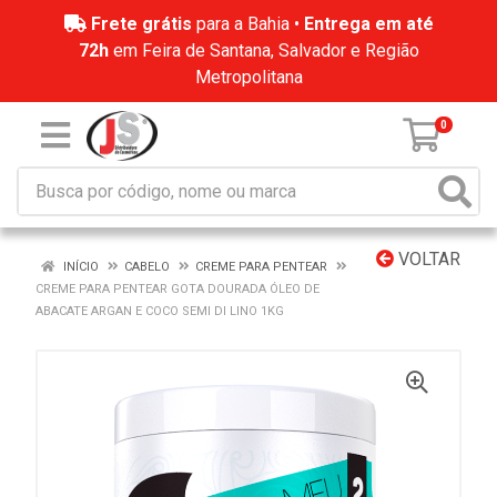
Frete grátis
para a Bahia •
Entrega em até
72h
em Feira de Santana, Salvador e Região
Metropolitana
0
VOLTAR
INÍCIO
CABELO
CREME PARA PENTEAR
CREME PARA PENTEAR GOTA DOURADA ÓLEO DE
ABACATE ARGAN E COCO SEMI DI LINO 1KG