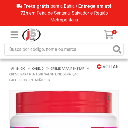
Frete grátis
para a Bahia •
Entrega em até
72h
em Feira de Santana, Salvador e Região
Metropolitana
0
VOLTAR
INÍCIO
CABELO
CREME PARA PENTEAR
CREME PARA PENTEAR SALON LINE DEFINIÇÃO
CACHOS OSTENTAÇÃO 1KG