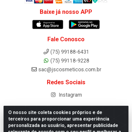
Baixe já nosso APP
Fale Conosco
(75) 99188-6431
(75) 99118-9228
sac@jscosmeticos.com.br
Redes Sociais
Instagram
O nosso site coleta cookies próprios e de
terceiros para proporcionar uma experiência
Distribuidora de Cosméticos Antoneto LTDA - BA-052,
personalizada ao usuário, apresentar publicidade
km 87 - Industrial, Ipirá - BA, 44600-000 - CNPJ
relevante de acordo com o seu perfil e melhorar a
10.984.107/0001-75