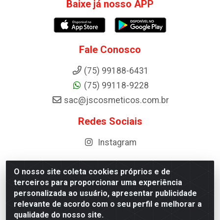
Baixe já nosso APP
Fale Conosco
(75) 99188-6431
(75) 99118-9228
sac@jscosmeticos.com.br
Redes Sociais
Instagram
O nosso site coleta cookies próprios e de
terceiros para proporcionar uma experiência
Distribuidora de Cosméticos Antoneto LTDA - BA-052,
personalizada ao usuário, apresentar publicidade
km 87 - Industrial, Ipirá - BA, 44600-000 - CNPJ
relevante de acordo com o seu perfil e melhorar a
10.984.107/0001-75
qualidade do nosso site.