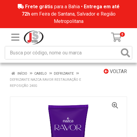
Frete grátis
para a Bahia •
Entrega em até
72h
em Feira de Santana, Salvador e Região
Metropolitana
0
VOLTAR
INÍCIO
CABELO
DEFRIZANTE
DEFRIZANTE NAZCA RAVOR RESTAURAÇÃO E
REPOSIÇÃO 240G