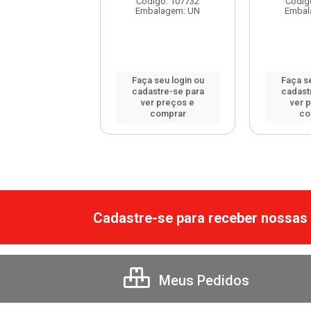
Código: 107732
Códig
balagem: UN
Embalagem: UN
Embal
 seu login ou
Faça seu login ou
Faça se
astre-se para
cadastre-se para
cadast
er preços e
ver preços e
ver 
comprar
comprar
co
Cadastre-se para receber nossas 
Meus Pedidos