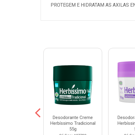
PROTEGEM E HIDRATAM AS AXILAS E
orante Creme
Desodorante Creme
Desodor
simo Fresh 55g
Herbíssimo Tradicional
Herbíss
55g
digo: 112121