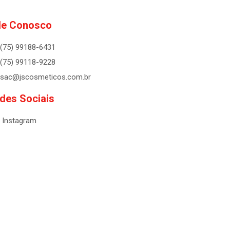
le Conosco
(75) 99188-6431
(75) 99118-9228
sac@jscosmeticos.com.br
des Sociais
Instagram