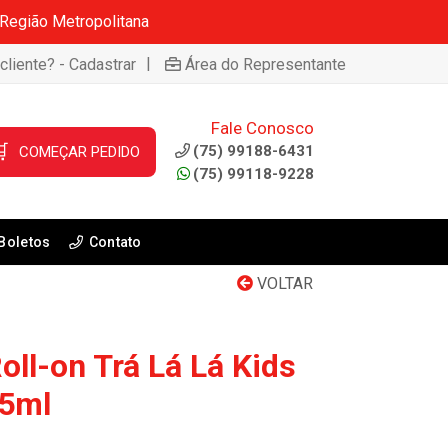
 Região Metropolitana
|
cliente? - Cadastrar
Área do Representante
Fale Conosco

(75) 99188-6431
COMEÇAR PEDIDO
(75) 99118-9228
Boletos
Contato
VOLTAR
ll-on Trá Lá Lá Kids
65ml