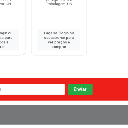
em: UN
Embalagem: UN
Embalagem:
login ou
Faça seu login ou
Faça seu log
se para
cadastre-se para
cadastre-se 
ços e
ver preços e
ver preços
rar
comprar
comprar