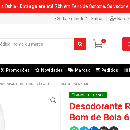
 a Bahia •
Entrega em até 72h
em Feira de Santana, Salvador e
|
Já é cliente? - Entrar
Não é 
0

Promoções
Novidades
Marcas
Pedidos
SODORANTE ROLL-ON TRÁ LÁ LÁ KIDS BOM DE BOLA 65ML
COMPRE E GANHE
Desodorante Ro
Bom de Bola 