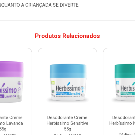
NQUANTO A CRIANÇADA SE DIVERTE.
Produtos Relacionados
ante Creme
Desodorante Creme
Desodoran
imo Lavanda
Herbíssimo Sensitive
Herbíssimo 
55g
55g
Código: 