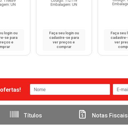
o: 116639
Código: 112119
Embalag
agem: UN
Embalagem: UN
u login ou
Faça seu login ou
Faça seu 
re-se para
cadastre-se para
cadastre-
preços e
ver preços e
ver pre
mprar
comprar
comp
ofertas!
Títulos
Notas Fiscais