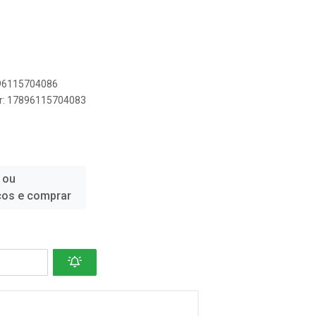
896115704086
er: 17896115704083
 ou
ços e comprar