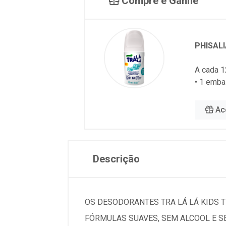
Compre e Ganhe
PHISALI
A cada 1
• 1 emba
Ac
Descrição
OS DESODORANTES TRA LÁ LÁ KIDS 
FÓRMULAS SUAVES, SEM ALCOOL E S