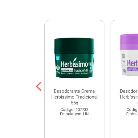
orante Creme
Desodorante Creme
Desodor
simo Fresh 55g
Herbíssimo Tradicional
Herbíss
55g
digo: 112121
Código: 107732
Códig
balagem: UN
Embalagem: UN
Embal