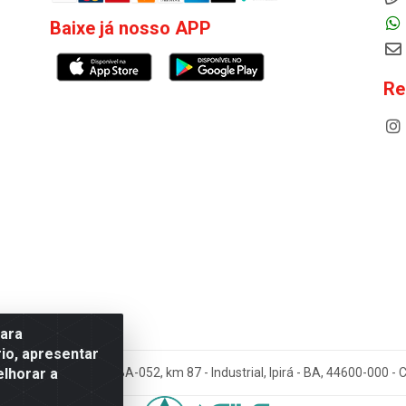
Baixe já nosso APP
Re
para
io, apresentar
elhorar a
cos Antoneto LTDA - BA-052, km 87 - Industrial, Ipirá - BA, 44600-000 