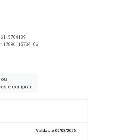
896115704109
er: 17896115704106
 ou
ços e comprar
Válida até 09/08/2026