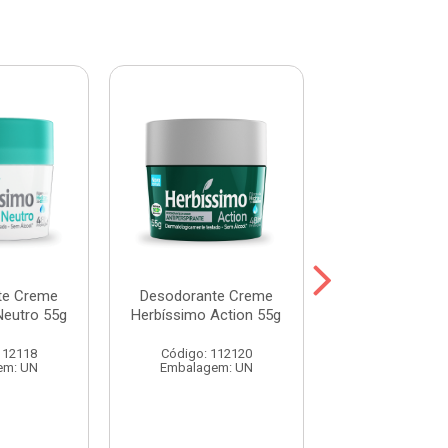
te Creme
Desodorante Creme
Desodorante
Neutro 55g
Herbíssimo Action 55g
Herbíssimo Fr
112118
Código: 112120
Código: 112
em: UN
Embalagem: UN
Embalagem: