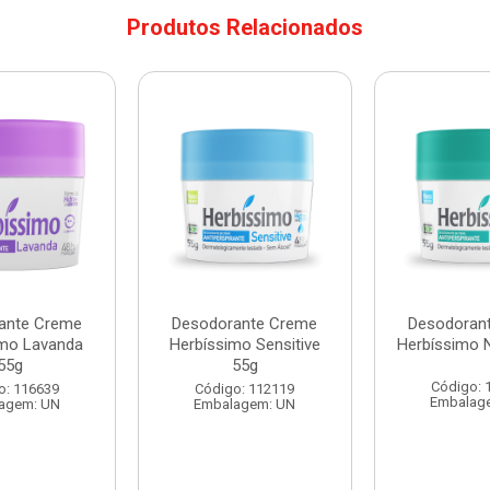
Produtos Relacionados
ante Creme
Desodorante Creme
Desodoran
imo Lavanda
Herbíssimo Sensitive
Herbíssimo 
55g
55g
Código: 
o: 116639
Código: 112119
Embalag
agem: UN
Embalagem: UN