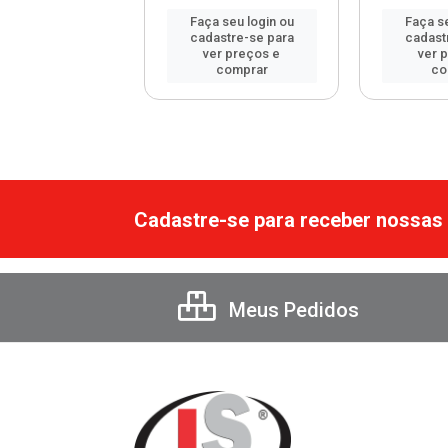
 seu login ou
Faça seu login ou
Faça se
astre-se para
cadastre-se para
cadast
er preços e
ver preços e
ver 
comprar
comprar
co
Cadastre-se para receber nossas 
Meus Pedidos