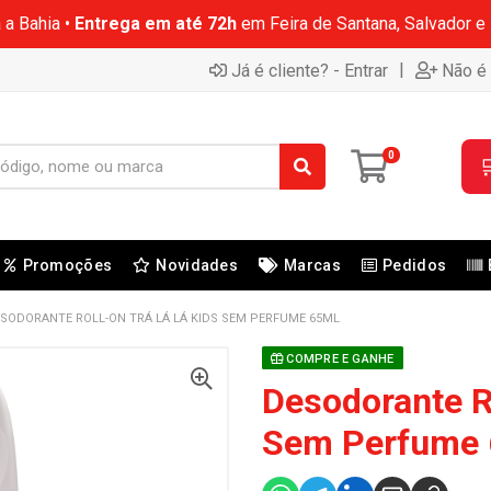
 a Bahia •
Entrega em até 72h
em Feira de Santana, Salvador e
|
Já é cliente? - Entrar
Não é 
0

Promoções
Novidades
Marcas
Pedidos
SODORANTE ROLL-ON TRÁ LÁ LÁ KIDS SEM PERFUME 65ML
COMPRE E GANHE
Desodorante Ro
Sem Perfume 