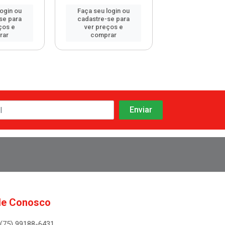
login ou
Faça seu login ou
Faça seu log
se para
cadastre-se para
cadastre-se 
ços e
ver preços e
ver preços
rar
comprar
comprar
le Conosco
(75) 99188-6431