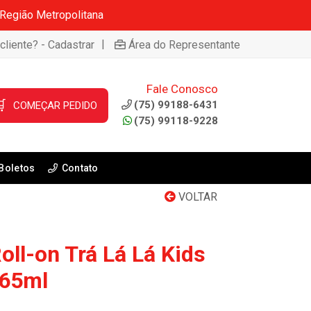
 Região Metropolitana
|
cliente? - Cadastrar
Área do Representante
Fale Conosco

(75) 99188-6431
COMEÇAR PEDIDO
(75) 99118-9228
Boletos
Contato
VOLTAR
ll-on Trá Lá Lá Kids
65ml