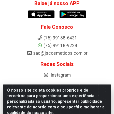
Baixe já nosso APP
Fale Conosco
(75) 99188-6431
(75) 99118-9228
sac@jscosmeticos.com.br
Redes Sociais
Instagram
O nosso site coleta cookies próprios e de
terceiros para proporcionar uma experiência
Distribuidora de Cosméticos Antoneto LTDA - BA-052,
personalizada ao usuário, apresentar publicidade
km 87 - Industrial, Ipirá - BA, 44600-000 - CNPJ
relevante de acordo com o seu perfil e melhorar a
10.984.107/0001-75
qualidade do nosso site.