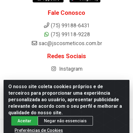
Fale Conosco
(75) 99188-6431
(75) 99118-9228
sac@jscosmeticos.com.br
Redes Sociais
Instagram
O nosso site coleta cookies próprios e de
terceiros para proporcionar uma experiência
Distribuidora de Cosméticos Antoneto LTDA - BA-052,
personalizada ao usuário, apresentar publicidade
km 87 - Industrial, Ipirá - BA, 44600-000 - CNPJ
relevante de acordo com o seu perfil e melhorar a
10.984.107/0001-75
qualidade do nosso site.
Aceitar
Negar não essenciais
Preferências de Cookies