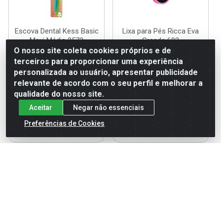
Escova Dental Kess Basic
Lixa para Pés Ricca Eva
Maxi Média 2572
Grande 603
O nosso site coleta cookies próprios e de
Código: 113801
Código: 118437
terceiros para proporcionar uma experiência
Embalagem: UN
Embalagem: UN
personalizada ao usuário, apresentar publicidade
relevante de acordo com o seu perfil e melhorar a
qualidade do nosso site.
Faça seu login ou
Faça seu login ou
Aceitar
Negar não essenciais
cadastre-se para
cadastre-se para
ver preços e
ver preços e
Preferências de Cookies
comprar
comprar