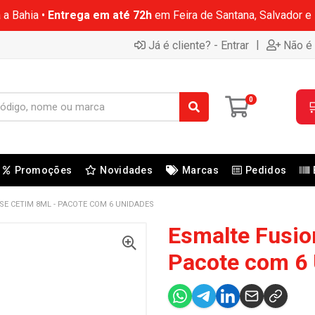
 a Bahia •
Entrega em até 72h
em Feira de Santana, Salvador e
|
Já é cliente? - Entrar
Não é 
0

Promoções
Novidades
Marcas
Pedidos
SE CETIM 8ML - PACOTE COM 6 UNIDADES
Esmalte Fusio
Pacote com 6