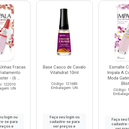
 Unhas Fracas
Base Casco de Cavalo
Esmalte 
Tratamento
Vitahidrat 10ml
Impala A C
ster - (6 ...
Moda Gatin
Blist
Código: 121683
o: 122010
Embalagem: UN
agem: UN
Código: 
Embalag
u login ou
Faça seu login ou
Faça seu 
re-se para
cadastre-se para
cadastre-
preços e
ver preços e
ver pre