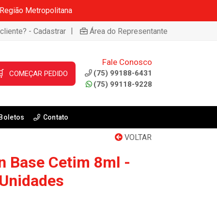
 Região Metropolitana
|
cliente? - Cadastrar
Área do Representante
Fale Conosco

(75) 99188-6431
COMEÇAR PEDIDO
(75) 99118-9228
Boletos
Contato
VOLTAR
n Base Cetim 8ml -
 Unidades