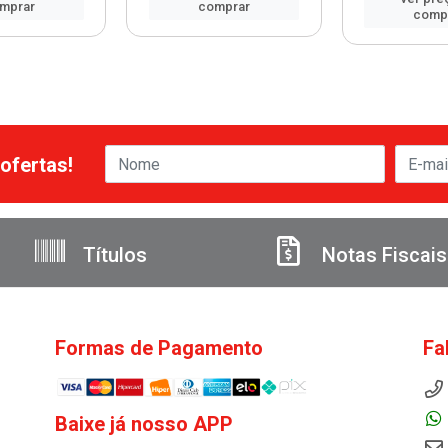
mprar
comprar
comp
ofertas!
Títulos
Notas Fiscais
Formas de Pagamento
Fa
Baixe já nosso APP