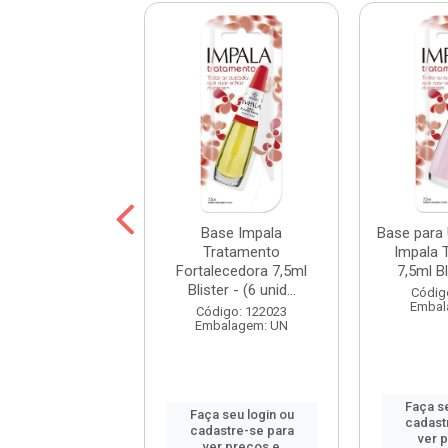
lte Cremoso
Base Impala
Base para
a A Cor da Sua
Tratamento
Impala 
Terra Molhada
Fortalecedora 7,5ml
7,5ml Bli
7,5ml...
Blister - (6 unid...
Códig
Embal
digo: 122081
Código: 122023
balagem: UN
Embalagem: UN
Faça se
 seu login ou
Faça seu login ou
cadast
astre-se para
cadastre-se para
ver 
er preços e
ver preços e