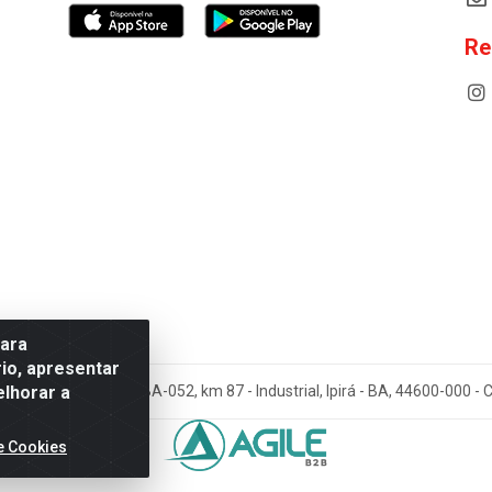
Re
para
io, apresentar
elhorar a
cos Antoneto LTDA - BA-052, km 87 - Industrial, Ipirá - BA, 44600-000 
e Cookies