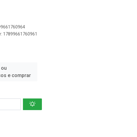
899661760964
er: 17899661760961
 ou
ços e comprar