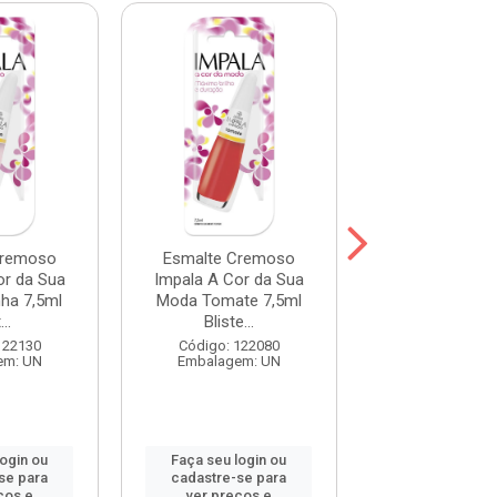
Cremoso
Esmalte Cremoso
Esmalte Cr
or da Sua
Impala A Cor da Sua
Impala A Cor 
ha 7,5ml
Moda Tomate 7,5ml
Moda Terra M
...
Bliste...
7,5ml...
122130
Código: 122080
Código: 122
em: UN
Embalagem: UN
Embalagem:
login ou
Faça seu login ou
Faça seu log
se para
cadastre-se para
cadastre-se 
ços e
ver preços e
ver preços