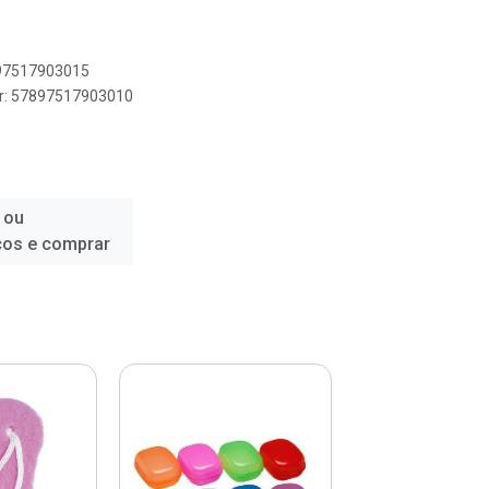
897517903015
er: 57897517903010
 ou
ços e comprar