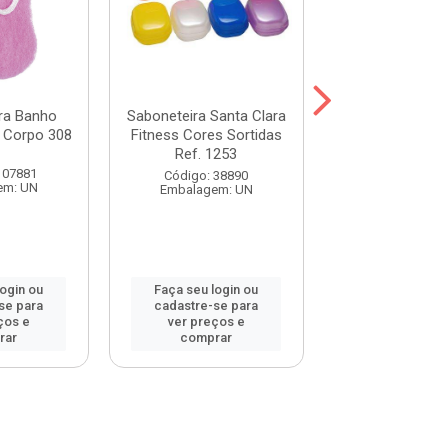
ra Banho
Saboneteira Santa Clara
Bucha de Banh
a Corpo 308
Fitness Cores Sortidas
Clara Vegetal Mi
Ref. 1253
311
107881
Código: 38890
Código: 26
em: UN
Embalagem: UN
Embalagem:
login ou
Faça seu login ou
Faça seu log
se para
cadastre-se para
cadastre-se 
ços e
ver preços e
ver preços
rar
comprar
comprar