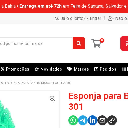
 a Bahia •
Entrega em até 72h
em Feira de Santana, Salvador e
|
Já é cliente? - Entrar
Não é 
0

Promoções
Novidades
Marcas
Pedidos
ESPONJA PARA BANHO RICCA PEQUENA 301
Esponja para 
301