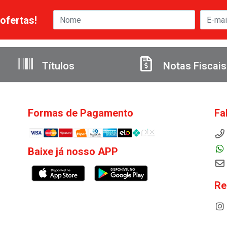
ofertas!
Títulos
Notas Fiscais
Formas de Pagamento
Fa
Baixe já nosso APP
Re