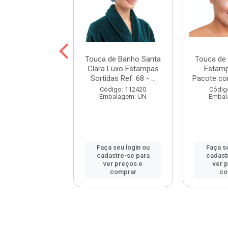
de Banho Santa
Touca de Banho Santa
Touca de
egetal Mista Ref.
Clara Luxo Estampas
Estamp
311
Sortidas Ref. 68 - ...
Pacote co
digo: 26126
Código: 112420
Códig
balagem: UN
Embalagem: UN
Embal
 seu login ou
Faça seu login ou
Faça se
astre-se para
cadastre-se para
cadast
er preços e
ver preços e
ver 
comprar
comprar
co