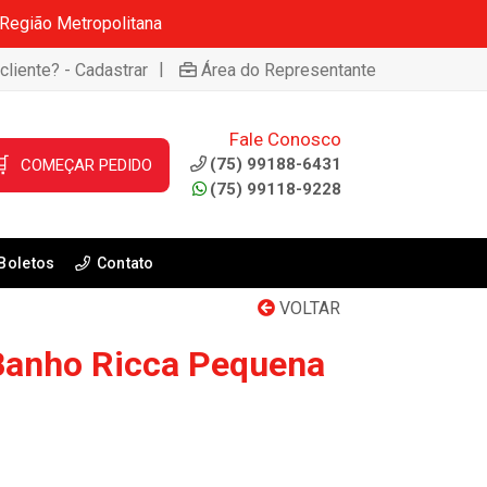
 Região Metropolitana
|
cliente? - Cadastrar
Área do Representante
Fale Conosco

(75) 99188-6431
COMEÇAR PEDIDO
(75) 99118-9228
Boletos
Contato
VOLTAR
Banho Ricca Pequena