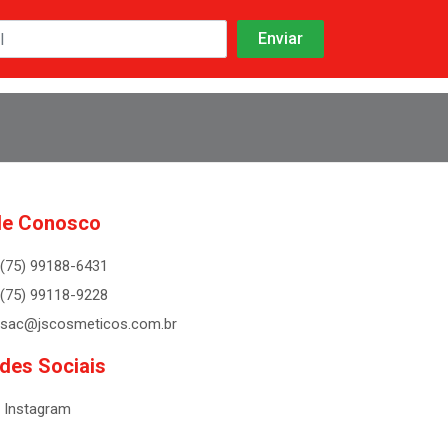
le Conosco
(75) 99188-6431
(75) 99118-9228
sac@jscosmeticos.com.br
des Sociais
Instagram