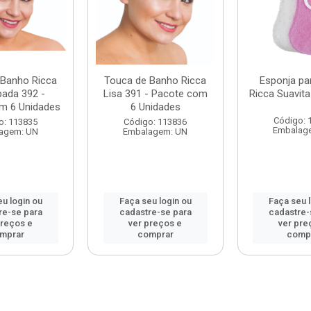
 Banho Ricca
Touca de Banho Ricca
Esponja pa
ada 392 -
Lisa 391 - Pacote com
Ricca Suavit
m 6 Unidades
6 Unidades
Código: 
o: 113835
Código: 113836
Embalag
agem: UN
Embalagem: UN
u login ou
Faça seu login ou
Faça seu 
re-se para
cadastre-se para
cadastre-
preços e
ver preços e
ver pre
mprar
comprar
comp