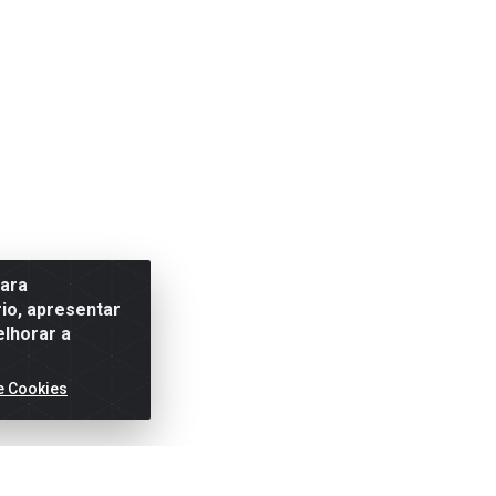
para
io, apresentar
elhorar a
e Cookies