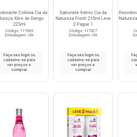
dorante Colônia Cia da
Sabonete Íntimo Cia da
Desodora
tureza Xêro de Dengo
Natureza Fresh 210ml Leve
Natureza
225ml
2 Pague 1
Código: 117939
Código: 117927
C
Embalagem: UN
Embalagem: UN
E
Faça seu login ou
Faça seu login ou
Faç
cadastre-se para
cadastre-se para
ca
ver preços e
ver preços e
comprar
comprar