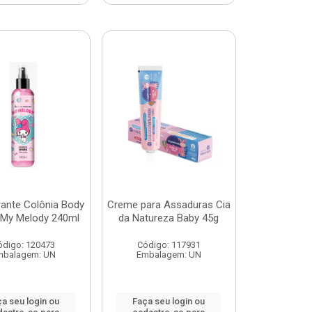
ante Colônia Body
Creme para Assaduras Cia
 My Melody 240ml
da Natureza Baby 45g
ódigo: 120473
Código: 117931
mbalagem: UN
Embalagem: UN
a seu login ou
Faça seu login ou