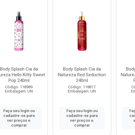
Body Splash Cia da
Body Splash Cia da
Body
ureza Hello Kitty Sweet
Natureza Red Seduction
Naturez
Pop 240ml
240ml
Código: 118989
Código: 118817
C
Embalagem: UN
Embalagem: UN
E
Faça seu login ou
Faça seu login ou
Faç
cadastre-se para
cadastre-se para
ca
ver preços e
ver preços e
comprar
comprar