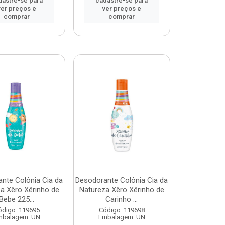
dastre-se para
cadastre-se para
ver preços e
ver preços e
comprar
comprar
nte Colônia Cia da
Desodorante Colônia Cia da
a Xêro Xêrinho de
Natureza Xêro Xêrinho de
Bebe 225...
Carinho ...
ódigo: 119695
Código: 119698
mbalagem: UN
Embalagem: UN