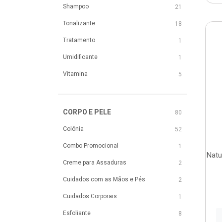
Shampoo
21
Tonalizante
18
Tratamento
1
Umidificante
1
Vitamina
5
CORPO E PELE
80
Colônia
52
Combo Promocional
1
Natu
Creme para Assaduras
2
Cuidados com as Mãos e Pés
2
Cuidados Corporais
1
Esfoliante
8