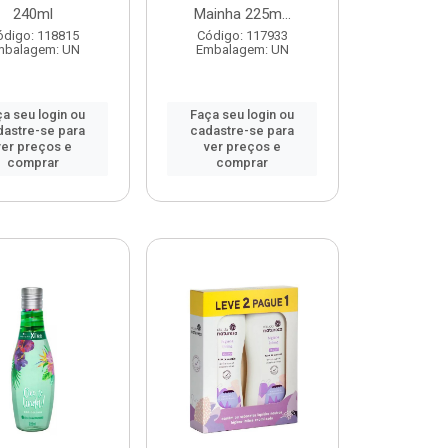
240ml
Mainha 225m...
ódigo: 118815
Código: 117933
mbalagem: UN
Embalagem: UN
a seu login ou
Faça seu login ou
dastre-se para
cadastre-se para
ver preços e
ver preços e
comprar
comprar