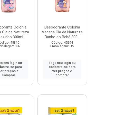
dorante Colônia
Desodorante Colônia
 Cia da Natureza
Vegana Cia da Natureza
ezinho 300ml
Banho do Bebê 300...
ódigo: 45310
Código: 45294
mbalagem: UN
Embalagem: UN
a seu login ou
Faça seu login ou
dastre-se para
cadastre-se para
ver preços e
ver preços e
comprar
comprar