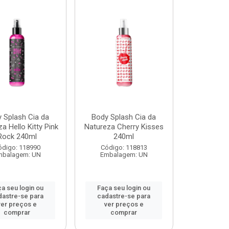
 Splash Cia da
Body Splash Cia da
a Hello Kitty Pink
Natureza Cherry Kisses
Rock 240ml
240ml
ódigo: 118990
Código: 118813
mbalagem: UN
Embalagem: UN
a seu login ou
Faça seu login ou
dastre-se para
cadastre-se para
ver preços e
ver preços e
comprar
comprar