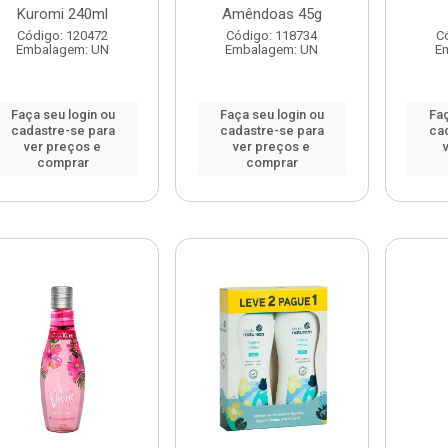
Kuromi 240ml
Amêndoas 45g
Código: 120472
Código: 118734
C
Embalagem: UN
Embalagem: UN
E
Faça seu login ou
Faça seu login ou
Faç
cadastre-se para
cadastre-se para
ca
ver preços e
ver preços e
comprar
comprar