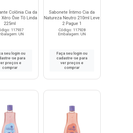
nte Colônia Cia da
Sabonete Íntimo Cia da
 Xêro Ôxe Tô Linda
Natureza Neutro 210ml Leve
225ml
2 Pague 1
ódigo: 117937
Código: 117928
mbalagem: UN
Embalagem: UN
a seu login ou
Faça seu login ou
dastre-se para
cadastre-se para
ver preços e
ver preços e
comprar
comprar