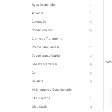
Água Oxigenada
7
Ativador
1
Coloração
15
Condicionador
16
Creme de Tratamento
11
Creme para Pentear
11
Descolorante Capilar
3
Nat
Finalizador Capilar
9
Gel
5
Gelatina
4
Kit Shampoo e Condicionador
11
Kits Diversos
1
Óleo Capilar
4