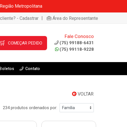
 Região Metropolitana
|
cliente? - Cadastrar
Área do Representante
Fale Conosco
🛒
(75) 99188-6431
COMEÇAR PEDIDO
(75) 99118-9228
Boletos
Contato
VOLTAR
234 produtos ordenados por: