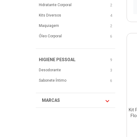
Hidratante Corporal
2
Kits Diversos
4
Maquiagem
2
Óleo Corporal
6
HIGIENE PESSOAL
9
Desodorante
3
Sabonete Íntimo
6
MARCAS
Kit
Flo