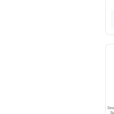
Des
S