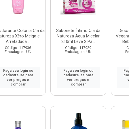
dorante Colônia Cia da
Sabonete Íntimo Cia da
Deso
atureza Xêro Meiga e
Natureza Água Micelar
Vegana
Arretadada ...
210ml Leve 2 Pa...
Beb
Código: 117936
Código: 117929
C
Embalagem: UN
Embalagem: UN
E
Faça seu login ou
Faça seu login ou
Faç
cadastre-se para
cadastre-se para
ca
ver preços e
ver preços e
comprar
comprar