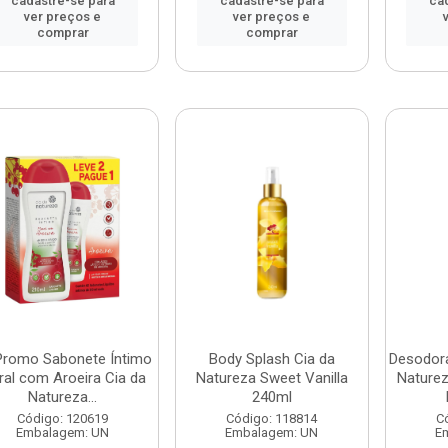
cadastre-se para
cadastre-se para
ca
ver preços e
ver preços e
comprar
comprar
 Promo Sabonete Íntimo
Body Splash Cia da
Desodora
ral com Aroeira Cia da
Natureza Sweet Vanilla
Naturez
Natureza...
240ml
Código: 120619
Código: 118814
C
Embalagem: UN
Embalagem: UN
E