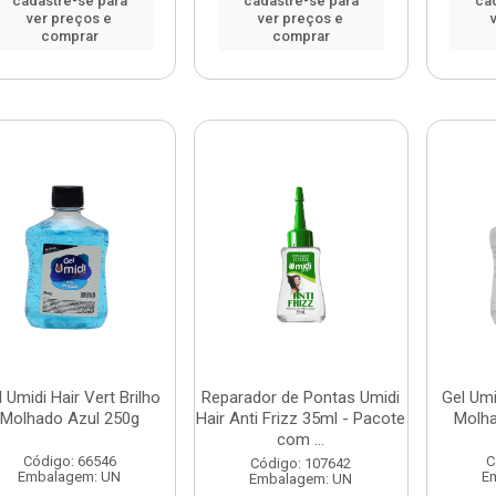
cadastre-se para
cadastre-se para
ca
ver preços e
ver preços e
comprar
comprar
 Umidi Hair Vert Brilho
Reparador de Pontas Umidi
Gel Umi
Molhado Azul 250g
Hair Anti Frizz 35ml - Pacote
Molha
com ...
Código: 66546
C
Código: 107642
Embalagem: UN
E
Embalagem: UN