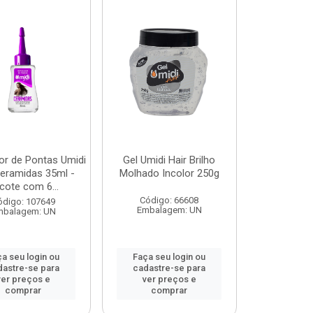
or de Pontas Umidi
Gel Umidi Hair Brilho
Ceramidas 35ml -
Molhado Incolor 250g
cote com 6...
Código: 66608
ódigo: 107649
Embalagem: UN
mbalagem: UN
a seu login ou
Faça seu login ou
dastre-se para
cadastre-se para
ver preços e
ver preços e
comprar
comprar