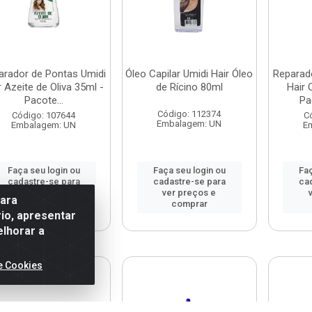
arador de Pontas Umidi
Óleo Capilar Umidi Hair Óleo
Reparad
r Azeite de Oliva 35ml -
de Rícino 80ml
Hair 
Pacote...
Pa
Código: 112374
Código: 107644
C
Embalagem: UN
Embalagem: UN
E
Faça seu login ou
Faça seu login ou
Faç
cadastre-se para
cadastre-se para
ca
ver preços e
ver preços e
para
comprar
comprar
io, apresentar
elhorar a
e Cookies