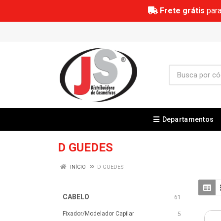
Frete grátis
para
Departamentos
D GUEDES
INÍCIO
D GUEDES
CABELO
61
Fixador/Modelador Capilar
5