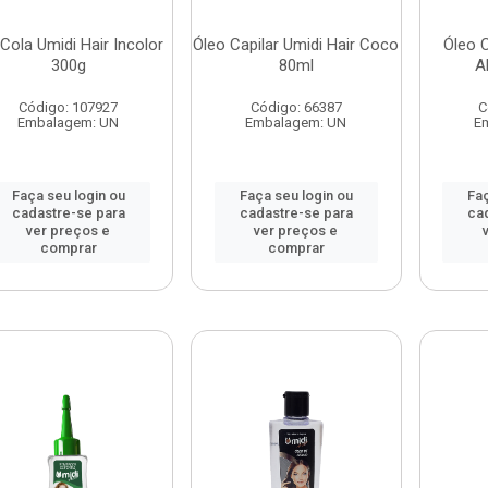
 Cola Umidi Hair Incolor
Óleo Capilar Umidi Hair Coco
Óleo C
300g
80ml
A
Código: 107927
Código: 66387
C
Embalagem: UN
Embalagem: UN
E
Faça seu login ou
Faça seu login ou
Faç
cadastre-se para
cadastre-se para
ca
ver preços e
ver preços e
comprar
comprar