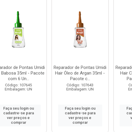
arador de Pontas Umidi
Reparador de Pontas Umidi
Reparad
r Babosa 35ml - Pacote
Hair Óleo de Argan 35ml -
Hair 
com 6 Un...
Pacote c...
Pa
Código: 107645
Código: 107643
C
Embalagem: UN
Embalagem: UN
E
Faça seu login ou
Faça seu login ou
Faç
cadastre-se para
cadastre-se para
ca
ver preços e
ver preços e
comprar
comprar