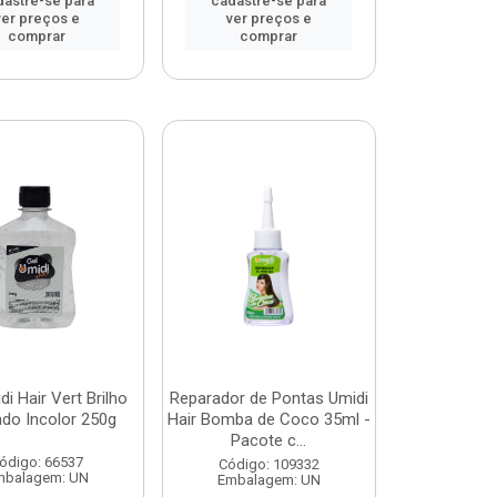
dastre-se para
cadastre-se para
ver preços e
ver preços e
comprar
comprar
di Hair Vert Brilho
Reparador de Pontas Umidi
do Incolor 250g
Hair Bomba de Coco 35ml -
Pacote c...
ódigo: 66537
Código: 109332
mbalagem: UN
Embalagem: UN