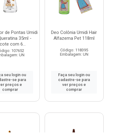
or de Pontas Umidi
Deo Colônia Umidi Hair
Queratina 35ml -
Alfazema Pet 118ml
cote com 6...
Código: 118395
ódigo: 107652
Embalagem: UN
mbalagem: UN
a seu login ou
Faça seu login ou
dastre-se para
cadastre-se para
ver preços e
ver preços e
comprar
comprar