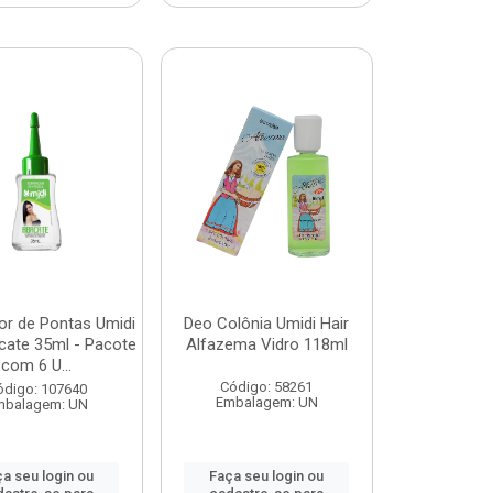
or de Pontas Umidi
Deo Colônia Umidi Hair
cate 35ml - Pacote
Alfazema Vidro 118ml
com 6 U...
Código: 58261
ódigo: 107640
Embalagem: UN
mbalagem: UN
a seu login ou
Faça seu login ou