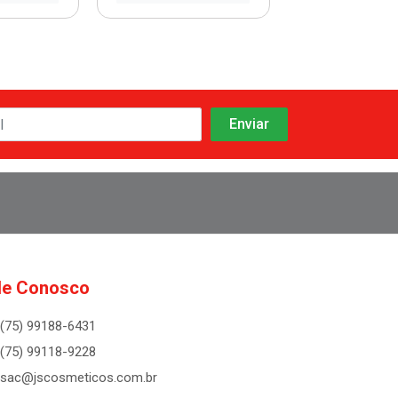
le Conosco
(75) 99188-6431
(75) 99118-9228
sac@jscosmeticos.com.br