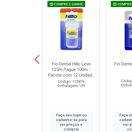
RE E GANHE
COMPRE E GANHE
COMPRE 
tal Hillo Woman
Fio Dental Hillo Leve
Fio Denta
100m
125m Pague 100m -
Pacote com 12 Unidad...
digo: 116757
Códig
Código: 113876
balagem: UN
Embal
Embalagem: UN
 seu login ou
Faça seu login ou
Faça se
astre-se para
cadastre-se para
cadast
er preços e
ver preços e
ver 
comprar
comprar
co