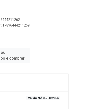
896444211262
er: 17896444211269
 ou
ços e comprar
Válida até 09/08/2026