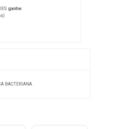
DES
ganhe
:
ns)
A BACTERIANA.