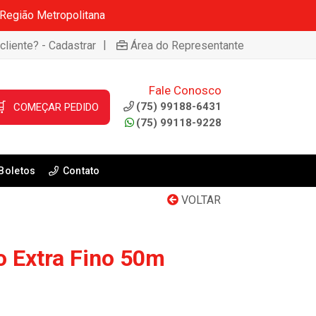
 Região Metropolitana
|
cliente? - Cadastrar
Área do Representante
Fale Conosco

(75) 99188-6431
COMEÇAR PEDIDO
(75) 99118-9228
Boletos
Contato
VOLTAR
lo Extra Fino 50m