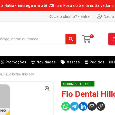
 a Bahia •
Entrega em até 72h
em Feira de Santana, Salvador e
|
Já é cliente? - Entrar
Não é 
0

Promoções
Novidades
Marcas
Pedidos
AL HILLO EXTRA FINO 50M
COMPRE E GANHE
Fio Dental Hil