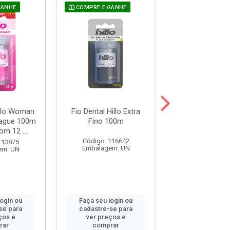
GANHE
COMPRE E GANHE
COMPRE E GAN
illo Woman
Fio Dental Hillo Extra
Fio Dental Hil
ague 100m
Fino 100m
100m
om 12 ...
Código: 116642
Código: 116
113875
Embalagem: UN
Embalagem:
em: UN
login ou
Faça seu login ou
Faça seu log
se para
cadastre-se para
cadastre-se 
ços e
ver preços e
ver preços
rar
comprar
comprar