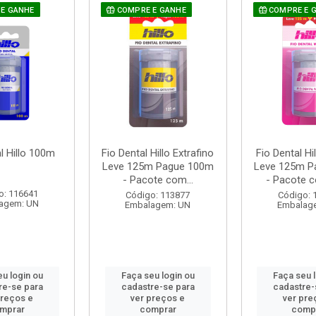
E GANHE
COMPRE E GANHE
COMPRE E 
l Hillo 100m
Fio Dental Hillo Extrafino
Fio Dental H
Leve 125m Pague 100m
Leve 125m P
- Pacote com...
- Pacote c
o: 116641
Código: 113877
Código: 
agem: UN
Embalagem: UN
Embalag
u login ou
Faça seu login ou
Faça seu 
re-se para
cadastre-se para
cadastre-
preços e
ver preços e
ver pre
mprar
comprar
comp