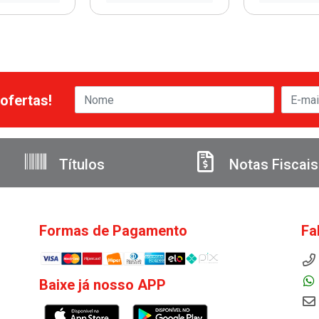
ofertas!
Títulos
Notas Fiscais
Formas de Pagamento
Fa
Baixe já nosso APP