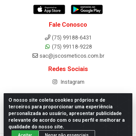
Fale Conosco
(75) 99188-6431
(75) 99118-9228
sac@jscosmeticos.com.br
Redes Sociais
Instagram
O nosso site coleta cookies próprios e de
terceiros para proporcionar uma experiência
Distribuidora de Cosméticos Antoneto LTDA - BA-052,
personalizada ao usuário, apresentar publicidade
km 87 - Industrial, Ipirá - BA, 44600-000 - CNPJ
relevante de acordo com o seu perfil e melhorar a
10.984.107/0001-75
qualidade do nosso site.
Aceitar
Negar não essenciais