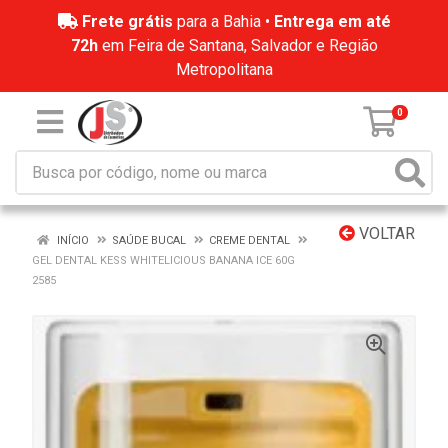
Frete grátis
para a Bahia •
Entrega em até
72h
em Feira de Santana, Salvador e Região
Metropolitana
0
VOLTAR
INÍCIO
SAÚDE BUCAL
CREME DENTAL
GEL DENTAL KESS WHITELICIOUS BANANA ICE 60G
2585