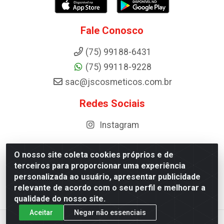
Fale Conosco
(75) 99188-6431
(75) 99118-9228
sac@jscosmeticos.com.br
Redes Sociais
Instagram
O nosso site coleta cookies próprios e de
terceiros para proporcionar uma experiência
Distribuidora de Cosméticos Antoneto LTDA - BA-052,
personalizada ao usuário, apresentar publicidade
km 87 - Industrial, Ipirá - BA, 44600-000 - CNPJ
relevante de acordo com o seu perfil e melhorar a
10.984.107/0001-75
qualidade do nosso site.
Aceitar
Negar não essenciais