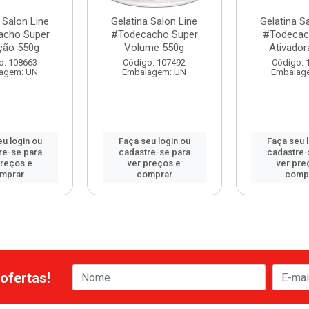
 Salon Line
Gelatina Salon Line
Gelatina S
acho Super
#Todecacho Super
#Todecac
ição 550g
Volume 550g
Ativador
o: 108663
Código: 107492
Código: 
agem: UN
Embalagem: UN
Embalag
u login ou
Faça seu login ou
Faça seu 
re-se para
cadastre-se para
cadastre-
preços e
ver preços e
ver pre
mprar
comprar
comp
ofertas!