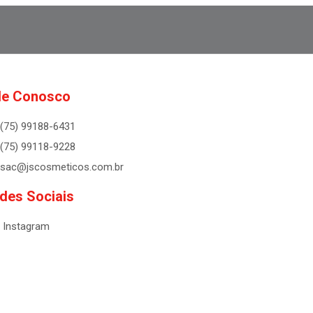
le Conosco
(75) 99188-6431
(75) 99118-9228
sac@jscosmeticos.com.br
des Sociais
Instagram