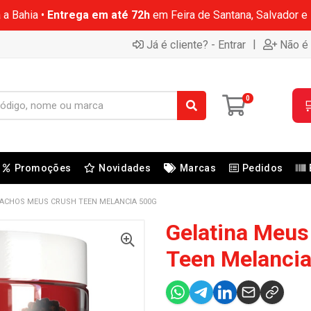
 a Bahia •
Entrega em até 72h
em Feira de Santana, Salvador e
|
Já é cliente? - Entrar
Não é 
0

Promoções
Novidades
Marcas
Pedidos
CACHOS MEUS CRUSH TEEN MELANCIA 500G
Gelatina Meu
Teen Melanci