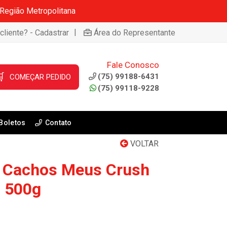
 Região Metropolitana
|
cliente? - Cadastrar
Área do Representante
Fale Conosco

(75) 99188-6431
COMEÇAR PEDIDO
(75) 99118-9228
Boletos
Contato
VOLTAR
s Cachos Meus Crush
a 500g