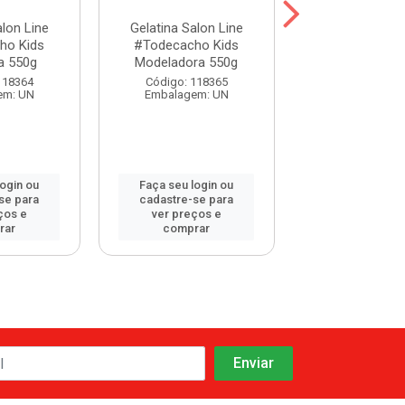
alon Line
Gelatina Salon Line
Gelatina Salo
ho Kids
#Todecacho Kids
#Todecacho 
a 550g
Modeladora 550g
Definição 
118364
Código: 118365
Código: 113
em: UN
Embalagem: UN
Embalagem:
login ou
Faça seu login ou
Faça seu log
se para
cadastre-se para
cadastre-se 
ços e
ver preços e
ver preços
rar
comprar
comprar