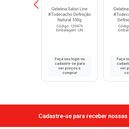
ina Salon Line
Gelatina Salon Line
Gelatina
ecacho Super
#Todecacho Definição
#Todec
finição 1kg
Natural 550g
Defin
digo: 113456
Código: 120475
Códig
balagem: UN
Embalagem: UN
Embal
 seu login ou
Faça seu login ou
Faça se
astre-se para
cadastre-se para
cadast
er preços e
ver preços e
ver 
comprar
comprar
co
Cadastre-se para receber nossas 