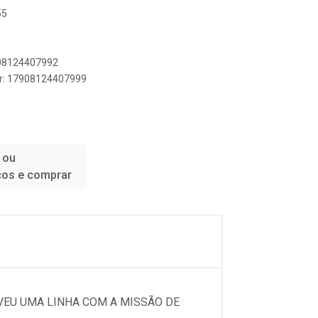
55
908124407992
er: 17908124407999
S
 ou
ços e comprar
LVEU UMA LINHA COM A MISSÃO DE