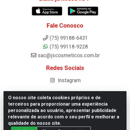
Fale Conosco
(75) 99188-6431
(75) 99118-9228
sac@jscosmeticos.com.br
Redes Sociais
Instagram
O nosso site coleta cookies próprios e de
terceiros para proporcionar uma experiência
Distribuidora de Cosméticos Antoneto LTDA - BA-052,
personalizada ao usuário, apresentar publicidade
km 87 - Industrial, Ipirá - BA, 44600-000 - CNPJ
relevante de acordo com o seu perfil e melhorar a
10.984.107/0001-75
qualidade do nosso site.