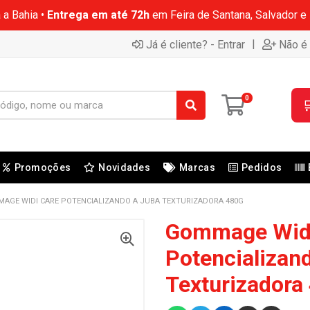
 a Bahia •
Entrega em até 72h
em Feira de Santana, Salvador e
|
Já é cliente? - Entrar
Não é 
0

Promoções
Novidades
Marcas
Pedidos
AGE WIDI CARE POTENCIALIZANDO A JUBA TEXTURIZADORA 480G
Gommage Widi
Potencializan
Texturizadora