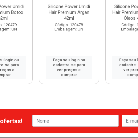
 Power Umidi
Silicone Power Umidi
Silicone Po
emium Botox
Hair Premium Argan
Hair Premiu
42ml
42ml
Óleos 
o: 120479
Código: 120478
Código: 
agem: UN
Embalagem: UN
Embalag
u login ou
Faça seu login ou
Faça seu 
re-se para
cadastre-se para
cadastre-
preços e
ver preços e
ver pre
mprar
comprar
comp
ofertas!