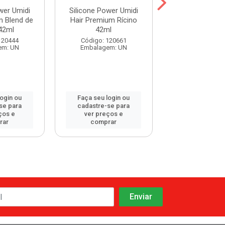
wer Umidi
Silicone Power Umidi
Silicone Powe
m Blend de
Hair Premium Rícino
Hair Premium 
42ml
42ml
42ml
120444
Código: 120661
Código: 120
em: UN
Embalagem: UN
Embalagem:
login ou
Faça seu login ou
Faça seu log
se para
cadastre-se para
cadastre-se 
ços e
ver preços e
ver preços
rar
comprar
comprar