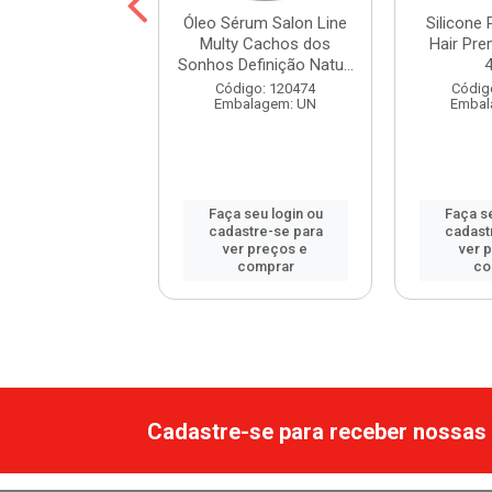
ne Power Umidi
Óleo Sérum Salon Line
Silicone
Premium Babosa
Multy Cachos dos
Hair Pr
42ml
Sonhos Definição Natu...
digo: 120662
Código: 120474
Códig
balagem: UN
Embalagem: UN
Embal
 seu login ou
Faça seu login ou
Faça se
astre-se para
cadastre-se para
cadast
er preços e
ver preços e
ver 
comprar
comprar
co
Cadastre-se para receber nossas 