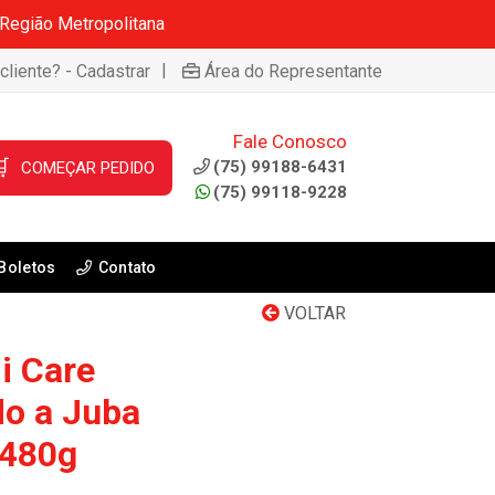
 Região Metropolitana
|
cliente? - Cadastrar
Área do Representante
Fale Conosco

(75) 99188-6431
COMEÇAR PEDIDO
(75) 99118-9228
Boletos
Contato
VOLTAR
 Care
do a Juba
 480g