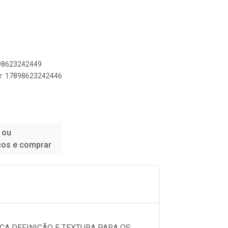
898623242449
er: 17898623242446
 ou
ços e comprar
CA DEFINIÇÃO E TEXTURA PARA OS