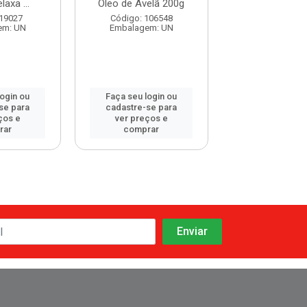
laxa ...
Óleo de Avelã 200g
Relaxame
 19027
Código: 106548
Código: 108
em: UN
Embalagem: UN
Embalagem:
login ou
Faça seu login ou
Faça seu log
se para
cadastre-se para
cadastre-se 
ços e
ver preços e
ver preços
rar
comprar
comprar