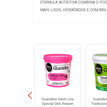
FÓRMULA NUTRITIVA COMBINA O POD
MAIS LISOS, HIDRATADOS E COM BRIL
idina Vita A
Guanidina Salon Line
Guanidin
isamento e
Special Girls Relaxer
Tradiciona