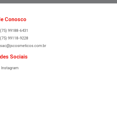
le Conosco
(75) 99188-6431
(75) 99118-9228
sac@jscosmeticos.com.br
des Sociais
Instagram