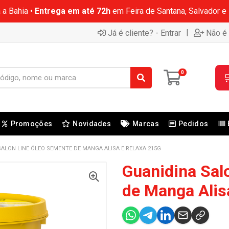
 a Bahia •
Entrega em até 72h
em Feira de Santana, Salvador e
|
Já é cliente? - Entrar
Não é 
0

Promoções
Novidades
Marcas
Pedidos
ALON LINE ÓLEO SEMENTE DE MANGA ALISA E RELAXA 215G
Guanidina Sal
de Manga Alis