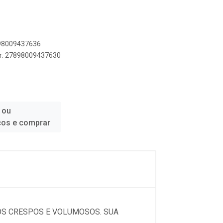
898009437636
er: 27898009437630
 ou
ços e comprar
OS CRESPOS E VOLUMOSOS. SUA