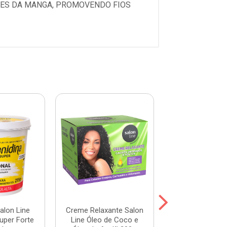
TES DA MANGA, PROMOVENDO FIOS
alon Line
Creme Relaxante Salon
Guanidina V
Super Forte
Line Óleo de Coco e
Alisament