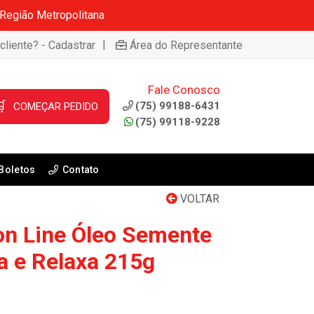
 Região Metropolitana
|
cliente? - Cadastrar
Área do Representante
Fale Conosco

(75) 99188-6431
COMEÇAR PEDIDO
(75) 99118-9228
Boletos
Contato
VOLTAR
on Line Óleo Semente
a e Relaxa 215g