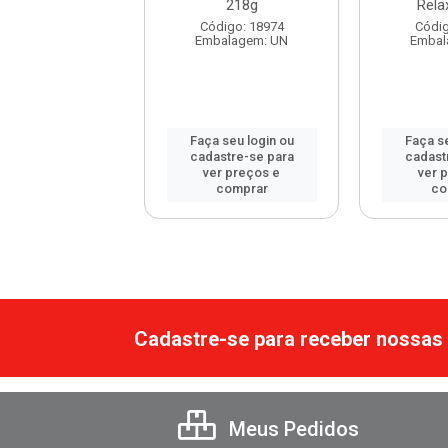
laxamento
218g
Rela
digo: 108636
Código: 18974
Códig
balagem: UN
Embalagem: UN
Embal
 seu login ou
Faça seu login ou
Faça se
astre-se para
cadastre-se para
cadast
er preços e
ver preços e
ver 
comprar
comprar
co
Cadastre-se para receber nossas 
Meus Pedidos