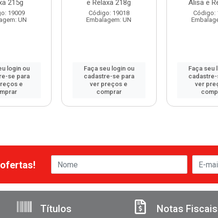
xa 215g
e Relaxa 218g
Alisa e Re
o: 19009
Código: 19018
Código:
agem: UN
Embalagem: UN
Embalag
u login ou
Faça seu login ou
Faça seu 
re-se para
cadastre-se para
cadastre-
preços e
ver preços e
ver pre
mprar
comprar
comp
ofertas!
Títulos
Notas Fiscais