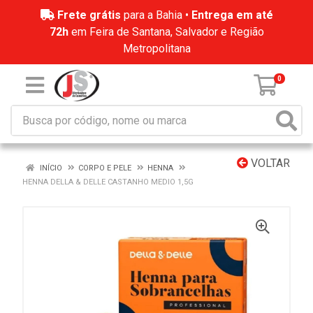
Frete grátis
para a Bahia •
Entrega em até
72h
em Feira de Santana, Salvador e Região
Metropolitana
0
VOLTAR
INÍCIO
CORPO E PELE
HENNA
HENNA DELLA & DELLE CASTANHO MEDIO 1,5G