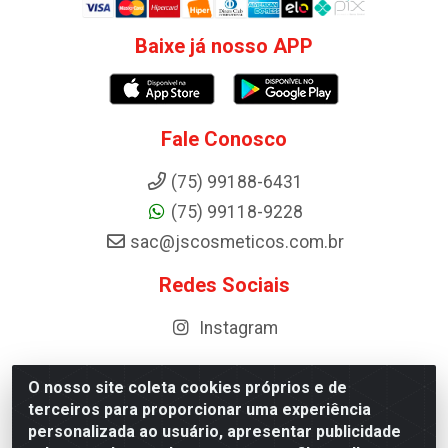
Baixe já nosso APP
Fale Conosco
(75) 99188-6431
(75) 99118-9228
sac@jscosmeticos.com.br
Redes Sociais
Instagram
O nosso site coleta cookies próprios e de
terceiros para proporcionar uma experiência
Distribuidora de Cosméticos Antoneto LTDA - BA-052,
personalizada ao usuário, apresentar publicidade
km 87 - Industrial, Ipirá - BA, 44600-000 - CNPJ