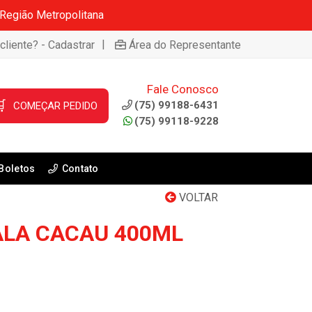
 Região Metropolitana
|
cliente? - Cadastrar
Área do Representante
Fale Conosco

(75) 99188-6431
COMEÇAR PEDIDO
(75) 99118-9228
Boletos
Contato
VOLTAR
ALA CACAU 400ML