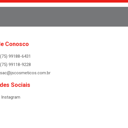
le Conosco
(75) 99188-6431
(75) 99118-9228
sac@jscosmeticos.com.br
des Sociais
Instagram