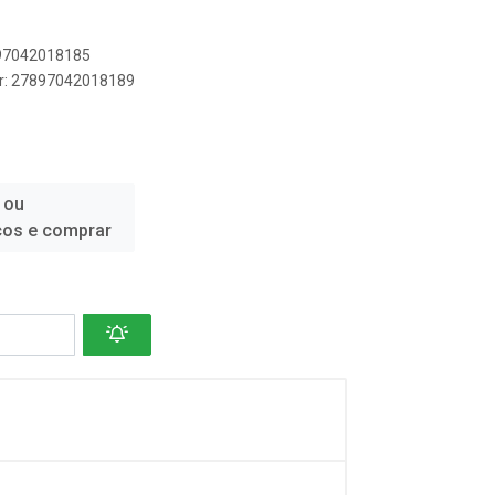
897042018185
er: 27897042018189
 ou
ços e comprar