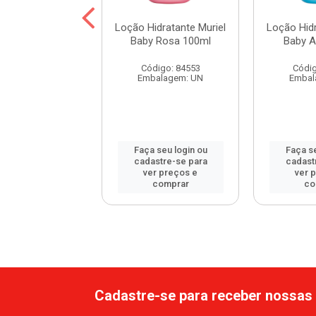
tante Corporal
Loção Hidratante Muriel
Loção Hidr
 Corpo Lavanda
Baby Rosa 100ml
Baby A
380ml
Código: 84553
Códig
digo: 115977
Embalagem: UN
Embal
balagem: UN
 seu login ou
Faça seu login ou
Faça se
astre-se para
cadastre-se para
cadast
er preços e
ver preços e
ver 
comprar
comprar
co
Cadastre-se para receber nossas 