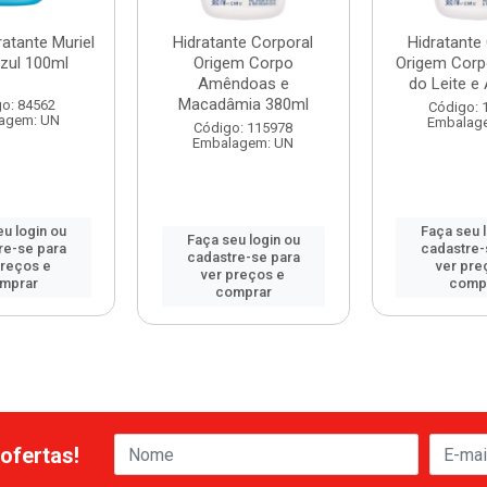
atante Muriel
Hidratante Corporal
Hidratante
zul 100ml
Origem Corpo
Origem Corp
Amêndoas e
do Leite e 
Macadâmia 380ml
o: 84562
Código: 
agem: UN
Embalag
Código: 115978
Embalagem: UN
u login ou
Faça seu 
Faça seu login ou
re-se para
cadastre-
cadastre-se para
preços e
ver pre
ver preços e
mprar
comp
comprar
ofertas!