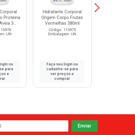
 Corporal
Hidratante Corporal
Hidratante Co
o Proteina
Origem Corpo Frutas
Origem Corpo 
Aveia 3...
Vermelhas 380ml
380ml
115976
Código: 115975
Código: 115
em: UN
Embalagem: UN
Embalagem:
login ou
Faça seu login ou
Faça seu log
se para
cadastre-se para
cadastre-se 
ços e
ver preços e
ver preços
rar
comprar
comprar