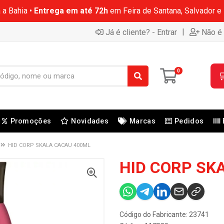
 a Bahia •
Entrega em até 72h
em Feira de Santana, Salvador e
|
Já é cliente? - Entrar
Não é 
0

Promoções
Novidades
Marcas
Pedidos
HID CORP SKALA CACAU 400ML
HID CORP SK
Código do Fabricante: 23741