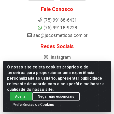
Fale Conosco
(75) 99188-6431
(75) 99118-9228
sac@jscosmeticos.com.br
Redes Sociais
Instagram
O nosso site coleta cookies próprios e de
terceiros para proporcionar uma experiência
personalizada ao usuário, apresentar publicidade
Distribuidora de Cosméticos Antoneto LTDA - BA-052, km 87 -
relevante de acordo com o seu perfil e melhorar a
Industrial, Ipirá - BA, 44600-000 - CNPJ 10.984.107/0001-75
qualidade do nosso site.
Aceitar
Negar não essenciais
Preferências de Cookies