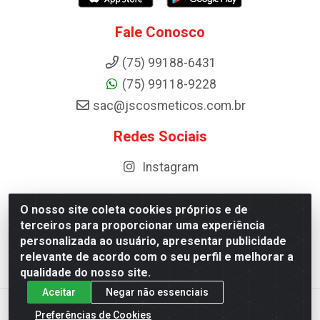
Fale Conosco
(75) 99188-6431
(75) 99118-9228
sac@jscosmeticos.com.br
Redes Sociais
Instagram
O nosso site coleta cookies próprios e de
terceiros para proporcionar uma experiência
Distribuidora de Cosméticos Antoneto LTDA - BA-052,
personalizada ao usuário, apresentar publicidade
km 87 - Industrial, Ipirá - BA, 44600-000 - CNPJ
relevante de acordo com o seu perfil e melhorar a
10.984.107/0001-75
qualidade do nosso site.
Aceitar
Negar não essenciais
Preferências de Cookies