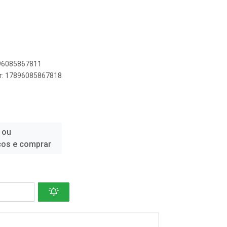
896085867811
er: 17896085867818
 ou
ços e comprar