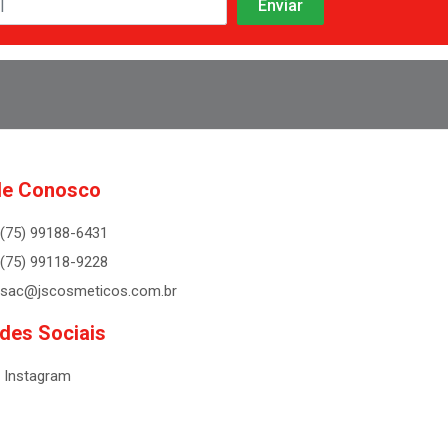
le Conosco
(75) 99188-6431
(75) 99118-9228
sac@jscosmeticos.com.br
des Sociais
Instagram