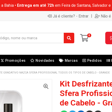
 a Bahia •
Entrega em até 72h
em Feira de Santana, Salvador e
|
Já é cliente? - Entrar
Não é 
0

Promoções
Novidades
Marcas
Pedidos
TE GRADATIVO NAZCA SFERA PROFISSIONAL TODOS OS TIPOS DE CABELO - GRANDE
Kit Desfrizant
Sfera Profissi
de Cabelo - G