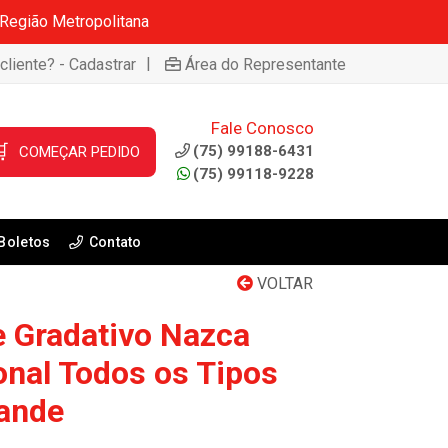
 Região Metropolitana
|
cliente? - Cadastrar
Área do Representante
Fale Conosco

(75) 99188-6431
COMEÇAR PEDIDO
(75) 99118-9228
Boletos
Contato
VOLTAR
e Gradativo Nazca
onal Todos os Tipos
rande