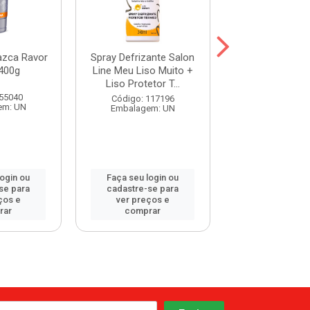
azca Ravor
Spray Defrizante Salon
Defrizante Sal
400g
Line Meu Liso Muito +
Meu Liso Demai
Liso Protetor T...
Protetor Térm
 55040
Código: 117196
Código: 117
em: UN
Embalagem: UN
Embalagem:
login ou
Faça seu login ou
Faça seu log
se para
cadastre-se para
cadastre-se 
ços e
ver preços e
ver preços
rar
comprar
comprar