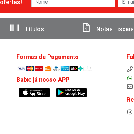
ofertas!
Títulos
Notas Fiscais
Formas de Pagamento
Fa
Baixe já nosso APP
Re