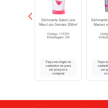
ante Salon Line
Defrizante Salon Line
Defrizant
so Demais Spray
Meu Liso Demais 200ml
Maciez e
tor Térmico...
Código: 115725
Códig
digo: 117197
Embalagem: UN
Embal
balagem: UN
 seu login ou
Faça seu login ou
Faça se
astre-se para
cadastre-se para
cadast
er preços e
ver preços e
ver 
comprar
comprar
co