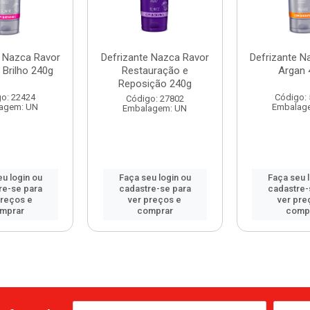
e Nazca Ravor
Defrizante Nazca Ravor
Defrizante N
 Brilho 240g
Restauração e
Argan 
Reposição 240g
o: 22424
Código:
Código: 27802
agem: UN
Embalag
Embalagem: UN
u login ou
Faça seu login ou
Faça seu 
re-se para
cadastre-se para
cadastre-
preços e
ver preços e
ver pre
mprar
comprar
comp