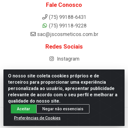
Fale Conosco
(75) 99188-6431
(75) 99118-9228
sac@jscosmeticos.com.br
Redes Sociais
Instagram
O nosso site coleta cookies próprios e de
terceiros para proporcionar uma experiência
Distribuidora de Cosméticos Antoneto LTDA - BA-052,
personalizada ao usuário, apresentar publicidade
km 87 - Industrial, Ipirá - BA, 44600-000 - CNPJ
relevante de acordo com o seu perfil e melhorar a
10.984.107/0001-75
qualidade do nosso site.
Aceitar
Negar não essenciais
Preferências de Cookies