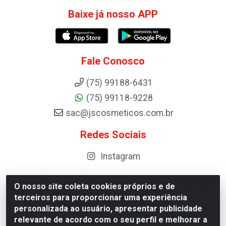
Baixe já nosso APP
Fale Conosco
(75) 99188-6431
(75) 99118-9228
sac@jscosmeticos.com.br
Redes Sociais
Instagram
O nosso site coleta cookies próprios e de
terceiros para proporcionar uma experiência
Distribuidora de Cosméticos Antoneto LTDA - BA-052,
personalizada ao usuário, apresentar publicidade
km 87 - Industrial, Ipirá - BA, 44600-000 - CNPJ
relevante de acordo com o seu perfil e melhorar a
10.984.107/0001-75