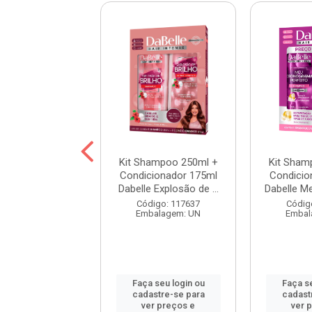
hampoo 250ml +
Kit Shampoo 250ml +
Kit Sham
cionador 175ml
Condicionador 175ml
Condicio
e Resgata Fios
Dabelle Explosão de ...
Dabelle Me
digo: 117677
Código: 117637
Códig
balagem: UN
Embalagem: UN
Embal
 seu login ou
Faça seu login ou
Faça se
astre-se para
cadastre-se para
cadast
er preços e
ver preços e
ver 