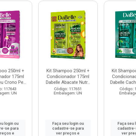
poo 250ml +
Kit Shampoo 250ml +
Kit Shampo
nador 175ml
Condicionador 175ml
Condiciona
u Crono Pe...
Dabelle Abacate Nutr...
Dabelle Cach
o: 117643
Código: 117651
Código: 
agem: UN
Embalagem: UN
Embalag
u login ou
Faça seu login ou
Faça seu 
re-se para
cadastre-se para
cadastre-
preços e
ver preços e
ver pre