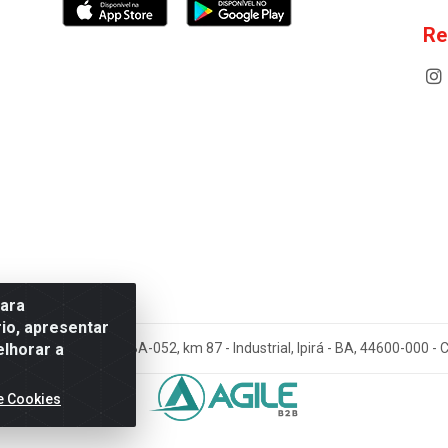
Re
para
io, apresentar
elhorar a
cos Antoneto LTDA - BA-052, km 87 - Industrial, Ipirá - BA, 44600-000 
e Cookies