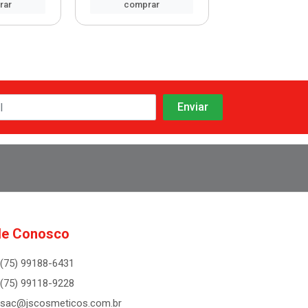
rar
comprar
comprar
le Conosco
(75) 99188-6431
(75) 99118-9228
sac@jscosmeticos.com.br