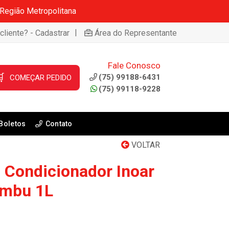
 Região Metropolitana
|
cliente? - Cadastrar
Área do Representante
Fale Conosco

(75) 99188-6431
COMEÇAR PEDIDO
(75) 99118-9228
Boletos
Contato
VOLTAR
 Condicionador Inoar
ambu 1L