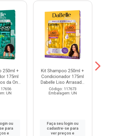
o 250ml +
Kit Shampoo 250ml +
Kit Shampoo 2
dor 175ml
Condicionador 175ml
Condicionador
os da On...
Dabelle Liso Arrasad...
Dabelle Resga
117656
Código: 117673
Código: 117
em: UN
Embalagem: UN
Embalagem:
login ou
Faça seu login ou
Faça seu log
se para
cadastre-se para
cadastre-se 
ços e
ver preços e
ver preços