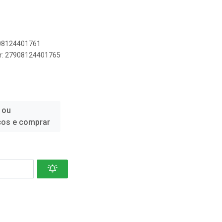
908124401761
er: 27908124401765
S
 ou
ços e comprar