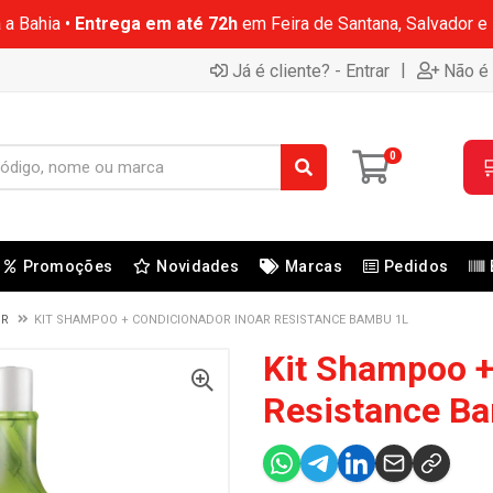
 a Bahia •
Entrega em até 72h
em Feira de Santana, Salvador e
|
Já é cliente? - Entrar
Não é 
0

Promoções
Novidades
Marcas
Pedidos
OR
KIT SHAMPOO + CONDICIONADOR INOAR RESISTANCE BAMBU 1L
Kit Shampoo +
Resistance B