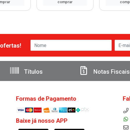
mprar
comprar
comp
ofertas!
Títulos
Notas Fiscais
Formas de Pagamento
Fa
Baixe já nosso APP