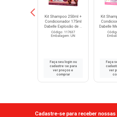
hampoo 250ml +
Kit Shampoo 250ml +
Kit Sham
cionador 175ml
Condicionador 175ml
Condicio
e Resgata Fios
Dabelle Explosão de ...
Dabelle Me
digo: 117677
Código: 117637
Códig
balagem: UN
Embalagem: UN
Embal
 seu login ou
Faça seu login ou
Faça se
astre-se para
cadastre-se para
cadast
er preços e
ver preços e
ver 
comprar
comprar
co
Cadastre-se para receber nossas 