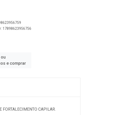
898623956759
er: 17898623956756
 ou
ços e comprar
 E FORTALECIMENTO CAPILAR.