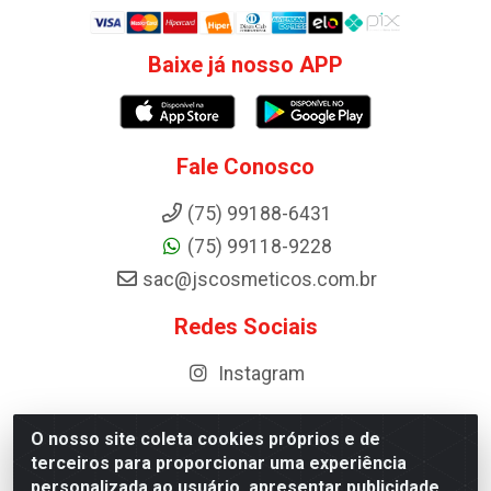
Baixe já nosso APP
Fale Conosco
(75) 99188-6431
(75) 99118-9228
sac@jscosmeticos.com.br
Redes Sociais
Instagram
O nosso site coleta cookies próprios e de
terceiros para proporcionar uma experiência
Distribuidora de Cosméticos Antoneto LTDA - BA-052,
personalizada ao usuário, apresentar publicidade
km 87 - Industrial, Ipirá - BA, 44600-000 - CNPJ