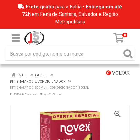
Frete grátis
para a Bahia •
Entrega em até
72h
em Feira de Santana, Salvador e Região
Metropolitana
0
VOLTAR
INÍCIO
CABELO
KIT SHAMPOO E CONDICIONADOR
KIT SHAMPOO 300ML + CONDICIONADOR 300ML
NOVEX RECARGA DE QUERATINA