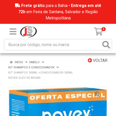
Frete grátis
para a Bahia •
Entrega em até
72h
em Feira de Santana, Salvador e Região
Metropolitana
0
VOLTAR
INÍCIO
CABELO
KIT SHAMPOO E CONDICIONADOR
KIT SHAMPOO 300ML +CONDICIONADOR 300ML
NOVEX OLEO DE ARGAN