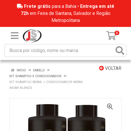
Frete grátis
para a Bahia •
Entrega em até
72h
em Feira de Santana, Salvador e Região
Metropolitana
0
VOLTAR
INÍCIO
CABELO
KIT SHAMPOO E CONDICIONADOR
KIT SHAMPOO 800ML + CONDICIONADOR 800ML
INOAR BLENDS