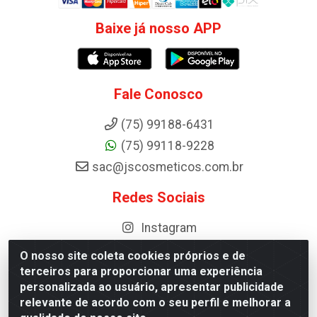
Baixe já nosso APP
Fale Conosco
(75) 99188-6431
(75) 99118-9228
sac@jscosmeticos.com.br
Redes Sociais
Instagram
O nosso site coleta cookies próprios e de
terceiros para proporcionar uma experiência
personalizada ao usuário, apresentar publicidade
Distribuidora de Cosméticos Antoneto LTDA - BA-052,
km 87 - Industrial, Ipirá - BA, 44600-000 - CNPJ
relevante de acordo com o seu perfil e melhorar a
10.984.107/0001-75