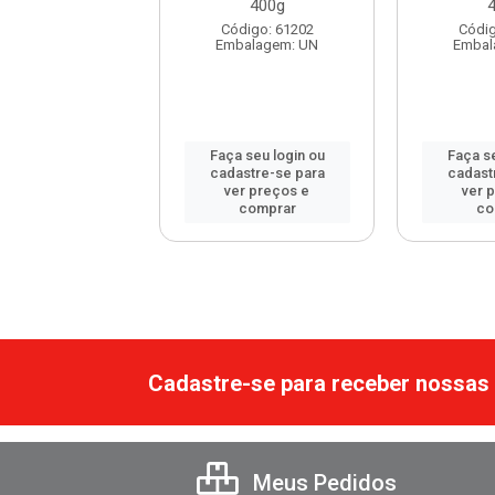
400g
digo: 120172
Código: 61202
Códig
balagem: UN
Embalagem: UN
Embal
 seu login ou
Faça seu login ou
Faça se
astre-se para
cadastre-se para
cadast
er preços e
ver preços e
ver 
comprar
comprar
co
Cadastre-se para receber nossas 
Meus Pedidos