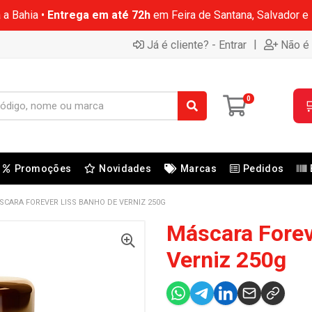
 a Bahia •
Entrega em até 72h
em Feira de Santana, Salvador e
|
Já é cliente? - Entrar
Não é 
0

Promoções
Novidades
Marcas
Pedidos
SCARA FOREVER LISS BANHO DE VERNIZ 250G
Máscara Forev
Verniz 250g