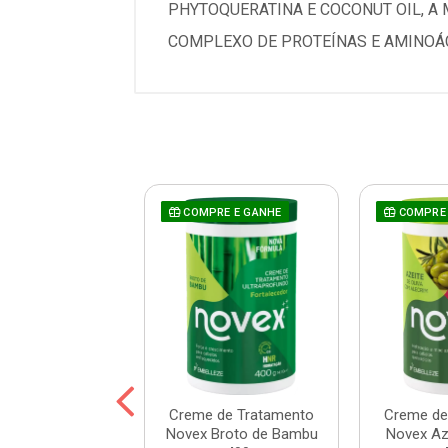
PHYTOQUERATINA E COCONUT OIL, A
COMPLEXO DE PROTEÍNAS E AMINOÁC
COMPRE E GANHE
COMPRE 
 Prohall Select
Creme de Tratamento
Creme de
ne 300ml
Novex Broto de Bambu
Novex Aze