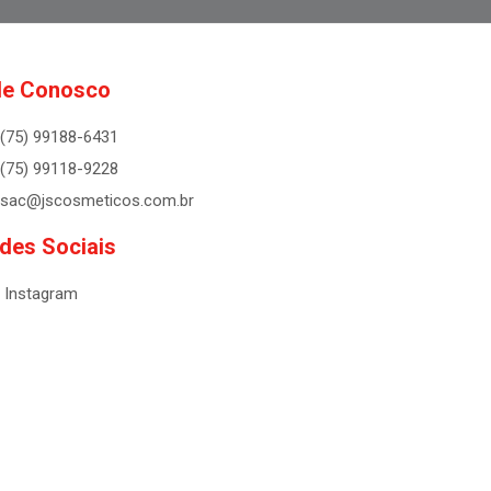
le Conosco
(75) 99188-6431
(75) 99118-9228
sac@jscosmeticos.com.br
des Sociais
Instagram