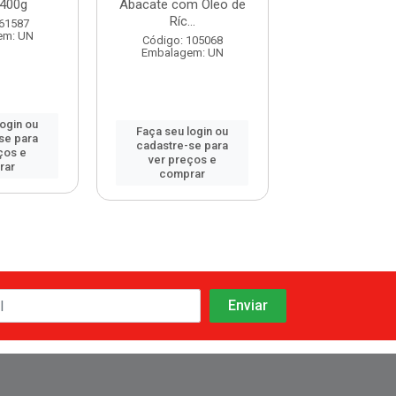
400g
Abacate com Óleo de
Ríc...
Código: 120
 61587
Embalagem:
em: UN
Código: 105068
Embalagem: UN
login ou
Faça seu log
Faça seu login ou
se para
cadastre-se 
cadastre-se para
ços e
ver preços
ver preços e
rar
comprar
comprar