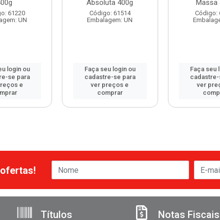
400g
Absoluta 400g
Massa 
o: 61220
Código: 61514
Código:
agem: UN
Embalagem: UN
Embalag
u login ou
Faça seu login ou
Faça seu 
re-se para
cadastre-se para
cadastre-
preços e
ver preços e
ver pre
mprar
comprar
comp
ofertas!
Títulos
Notas Fiscais