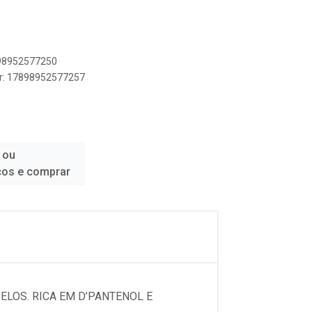
898952577250
er: 17898952577257
 ou
ços e comprar
LOS. RICA EM D’PANTENOL E