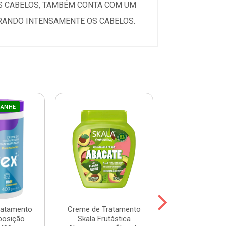
OS CABELOS, TAMBÉM CONTA COM UM
RANDO INTENSAMENTE OS CABELOS.
GANHE
ratamento
Creme de Tratamento
Máscara Prohal
posição
Skala Frutástica
One 300