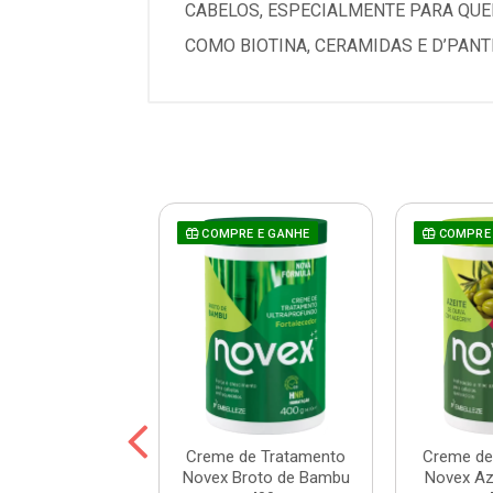
CABELOS, ESPECIALMENTE PARA QUE
COMO BIOTINA, CERAMIDAS E D’PAN
COMPRE E GANHE
COMPRE 
de Tratamento
Creme de Tratamento
Creme de
Mais Lisos 1kg
Novex Broto de Bambu
Novex Aze