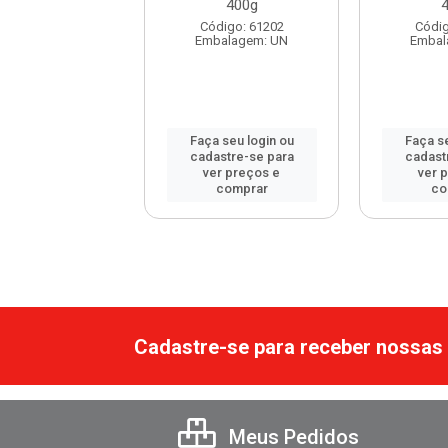
400g
digo: 106045
Código: 61202
Códig
balagem: UN
Embalagem: UN
Embal
 seu login ou
Faça seu login ou
Faça se
astre-se para
cadastre-se para
cadast
er preços e
ver preços e
ver 
comprar
comprar
co
Cadastre-se para receber nossas 
Meus Pedidos