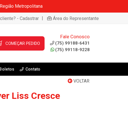
 Região Metropolitana
|
cliente? - Cadastrar
Área do Representante
Fale Conosco

(75) 99188-6431
COMEÇAR PEDIDO
(75) 99118-9228
Boletos
Contato
VOLTAR
er Liss Cresce