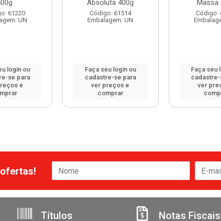
400g
Absoluta 400g
Massa 
o: 61220
Código: 61514
Código:
agem: UN
Embalagem: UN
Embalag
u login ou
Faça seu login ou
Faça seu 
re-se para
cadastre-se para
cadastre-
preços e
ver preços e
ver pre
mprar
comprar
comp
ofertas!
Títulos
Notas Fiscais