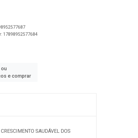
898952577687
er: 17898952577684
 ou
ços e comprar
O CRESCIMENTO SAUDÁVEL DOS