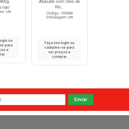
400g
Abacate com Óleo de
Ríc...
Código: 106
 61587
Embalagem:
em: UN
Código: 105068
Embalagem: UN
login ou
Faça seu log
Faça seu login ou
se para
cadastre-se 
cadastre-se para
ços e
ver preços
ver preços e
rar
comprar
comprar