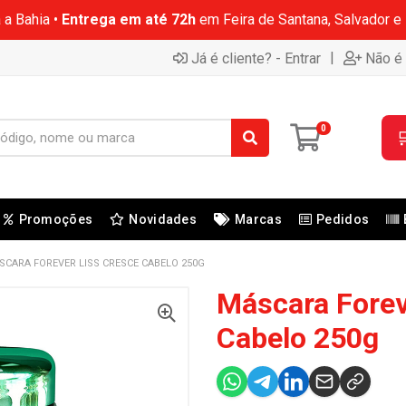
 a Bahia •
Entrega em até 72h
em Feira de Santana, Salvador e
|
Já é cliente? - Entrar
Não é 
0

Promoções
Novidades
Marcas
Pedidos
SCARA FOREVER LISS CRESCE CABELO 250G
Máscara Forev
Cabelo 250g