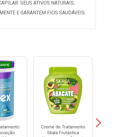
PILAR. SEUS ATIVOS NATURAIS,
MENTE E GARANTEM FIOS SAUDÁVEIS.
GANHE
ratamento
Creme de Tratamento
Creme de Tra
posição
Skala Frutástica
Skala Mais Li