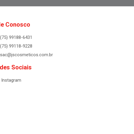
le Conosco
(75) 99188-6431
(75) 99118-9228
sac@jscosmeticos.com.br
des Sociais
Instagram