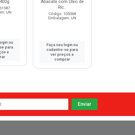
400g
Abacate com Óleo de
Ríc...
Código: 120
 61587
Embalagem:
em: UN
Código: 105068
Embalagem: UN
login ou
Faça seu log
Faça seu login ou
se para
cadastre-se 
cadastre-se para
ços e
ver preços
ver preços e
rar
comprar
comprar