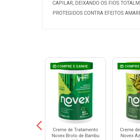
CAPILAR, DEIXANDO OS FIOS TOTAL
PROTEGIDOS CONTRA EFEITOS AMAR
COMPRE E GANHE
COMPRE 
 Prohall Select
Creme de Tratamento
Creme de
ne 300ml
Novex Broto de Bambu
Novex Aze