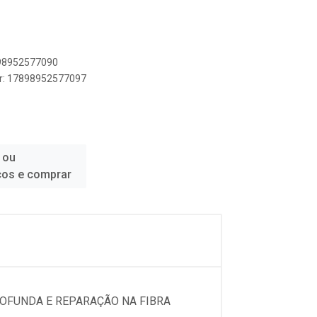
898952577090
er: 17898952577097
 ou
ços e comprar
OFUNDA E REPARAÇÃO NA FIBRA