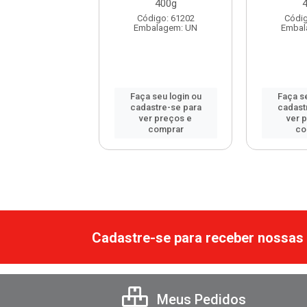
400g
digo: 120172
Código: 61202
Códig
balagem: UN
Embalagem: UN
Embal
 seu login ou
Faça seu login ou
Faça se
astre-se para
cadastre-se para
cadast
er preços e
ver preços e
ver 
comprar
comprar
co
Cadastre-se para receber nossas 
Meus Pedidos