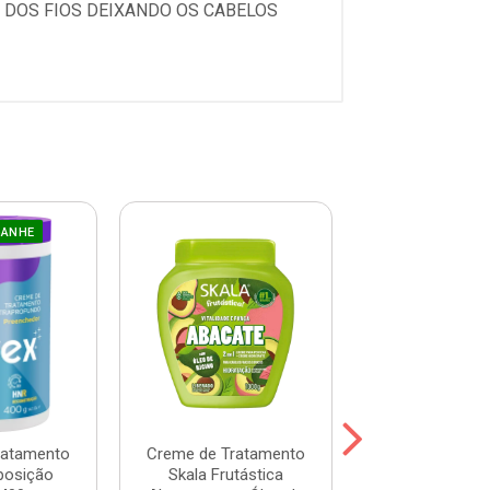
 DOS FIOS DEIXANDO OS CABELOS
GANHE
ratamento
Creme de Tratamento
Máscara Prohal
posição
Skala Frutástica
One 300