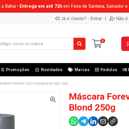
 a Bahia •
Entrega em até 72h
em Feira de Santana, Salvador e
|
Já é cliente? - Entrar
Não é 
0

Promoções
Novidades
Marcas
Pedidos
SCARA FOREVER LISS PLATINUM BLOND 250G
Máscara Forev
Blond 250g