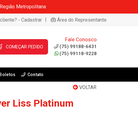
 Região Metropolitana
|
cliente? - Cadastrar
Área do Representante
Fale Conosco

(75) 99188-6431
COMEÇAR PEDIDO
(75) 99118-9228
Boletos
Contato
VOLTAR
er Liss Platinum