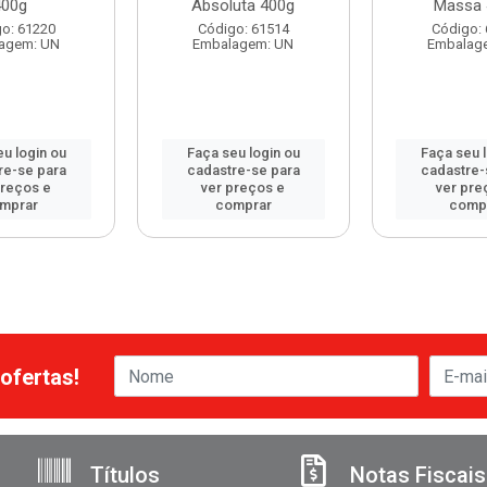
400g
Absoluta 400g
Massa 
o: 61220
Código: 61514
Código:
agem: UN
Embalagem: UN
Embalag
u login ou
Faça seu login ou
Faça seu 
re-se para
cadastre-se para
cadastre-
preços e
ver preços e
ver pre
mprar
comprar
comp
ofertas!
Títulos
Notas Fiscais