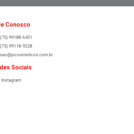
le Conosco
(75) 99188-6431
(75) 99118-9228
sac@jscosmeticos.com.br
des Sociais
Instagram