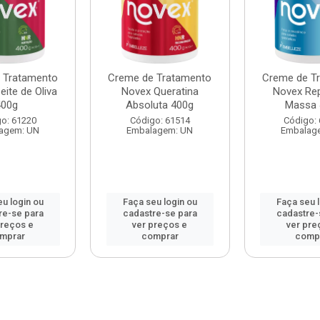
 Tratamento
Creme de Tratamento
Creme de T
ite de Oliva
Novex Queratina
Novex Re
400g
Absoluta 400g
Massa 
o: 61220
Código: 61514
Código:
agem: UN
Embalagem: UN
Embalag
u login ou
Faça seu login ou
Faça seu 
re-se para
cadastre-se para
cadastre-
preços e
ver preços e
ver pre
mprar
comprar
comp