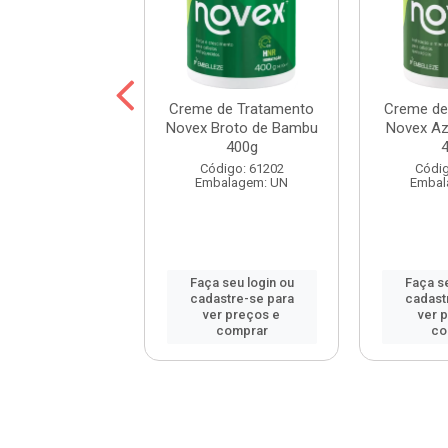
 Prohall Select
Creme de Tratamento
Creme de
ne 300ml
Novex Broto de Bambu
Novex Aze
400g
digo: 120172
Código: 61202
Códig
balagem: UN
Embalagem: UN
Embal
 seu login ou
Faça seu login ou
Faça se
astre-se para
cadastre-se para
cadast
er preços e
ver preços e
ver 
comprar
comprar
co