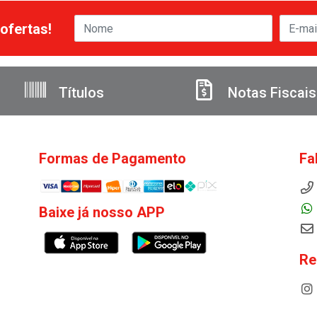
ofertas!
Títulos
Notas Fiscais
Formas de Pagamento
Fa
Baixe já nosso APP
Re