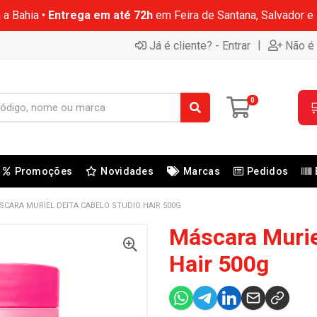
 a Bahia •
Entrega em até 72h
em Feira de Santana, Salvador e
|
Já é cliente? - Entrar
Não é 
0

Promoções
Novidades
Marcas
Pedidos
SCARA MURIEL DEITA CABELO STUDIO HAIR 500G
Máscara Murie
Hair 500g