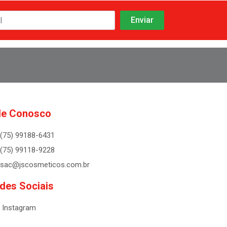
le Conosco
(75) 99188-6431
(75) 99118-9228
sac@jscosmeticos.com.br
des Sociais
Instagram