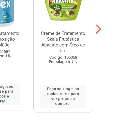
ratamento
Creme de Tratamento
Máscara Prohal
posição
Skala Frutástica
One 300
400g
Abacate com Óleo de
Ríc...
Código: 120
 61587
Embalagem:
em: UN
Código: 105068
Embalagem: UN
login ou
Faça seu log
Faça seu login ou
se para
cadastre-se 
cadastre-se para
ços e
ver preços
ver preços e
rar
comprar
comprar