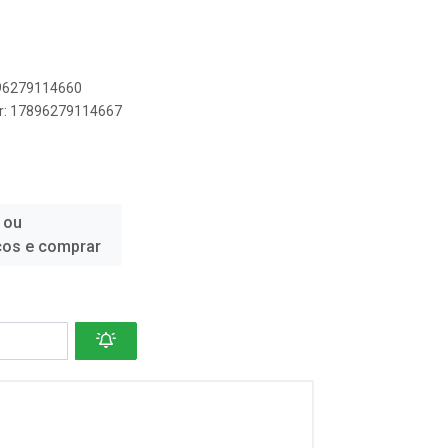
896279114660
er: 17896279114667
 ou
ços e comprar