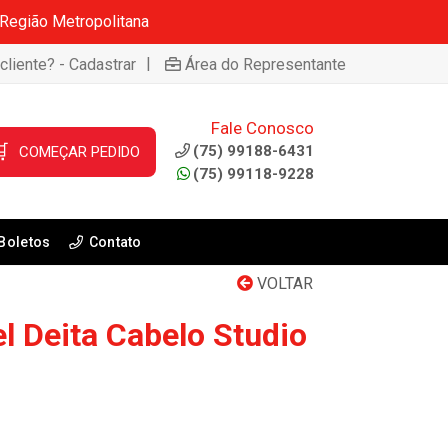
 Região Metropolitana
|
cliente? - Cadastrar
Área do Representante
Fale Conosco

(75) 99188-6431
COMEÇAR PEDIDO
(75) 99118-9228
Boletos
Contato
VOLTAR
l Deita Cabelo Studio